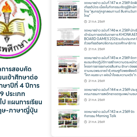
จดหมายข่าว ฉบับที่ 147 พ.ศ.2569 จัดพ
เกียรติบัตร เนื่องในกิจกรรมเชิดชูรู้รักษ์
ไทย “สุนทรภู่ครูกลอนกานต์ สืบสานวัน
ไทย”
21 ก.ค. 2569
จดหมายข่าว ฉบับที่ 146 พ.ศ.2569 นักเร
เข้าร่วมการแข่งขันรายการ KHONKAE
BOARD GAMES 2026 ระดับประเทศ ช
ถ้วยเกียรติยศปลัดกระทรวงศึกษาธิการ
21 ก.ค. 2569
จดหมายข่าว ฉบับที่ 145 พ.ศ.2569 จัดก
อบรมเชิงปฏิบัติการสร้างความตระหนัก
ลการสอบคัด
โครงการอารยเกษตรสืบสาน รักษา ต่อย
ตามแนวพระราชดำริ เศรษฐกิจพอเพียงด
ียนเข้าศึกษาต่อ
“โคก หนอง นา แห่งน้ำใจและความหวัง”ก
21 ก.ค. 2569
กษาปีที่ 4 ปีการ
จดหมายข่าว ฉบับที่ 144 พ.ศ.2569 ประช
9 ประเภท
คณะกรรมการสหวิทยาเขตชุมแพม่านชมพ
่วไป แผนการเรียน
21 ก.ค. 2569
ษ-ภาษาญี่ปุ่น
จดหมายข่าว ฉบับที่ 143 พ.ศ.2569 จัด
กิจกรรม Morning Talk
21 ก.ค. 2569