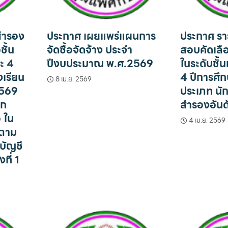
สำรอง
ประกาศ เผยแพร่แผนการ
ประกาศ ราย
ชั้น
จัดซื้อจัดจ้าง ประจำ
สอบคัดเลือ
ละ 4
ปีงบประมาณ พ.ศ.2569
ในระดับชั้น
เรียน
4 ปีการศึ
8 เม.ย. 2569
2569
ประเภท นัก
ยก
สำรองอันดั
อ ใน
4 เม.ย. 2569
บตาม
บัญชี
ที่ 1