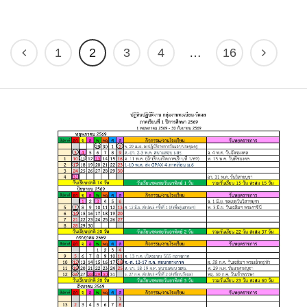
1
2
3
4
…
16