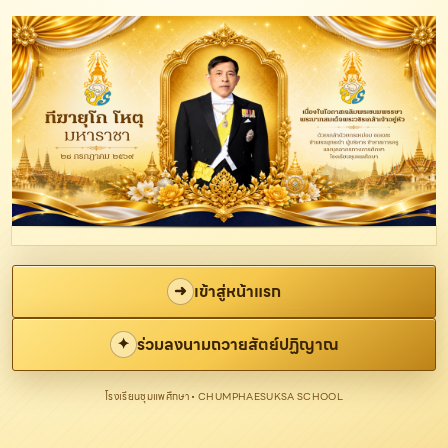
Skip
to
content
เข้าสู่หน้าแรก
➜
ร่วมลงนามถวายสัตย์ปฏิญาณ
✦
โรงเรียนชุมแพศึกษา
•
CHUMPHAESUKSA SCHOOL