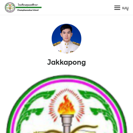
Skip
เมนู
to
content
Jakkapong