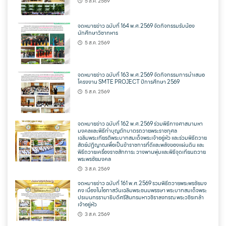
5 ส.ค. 2569
จดหมายข่าว ฉบับที่ 164 พ.ศ.2569 จัดกิจกรรมรับน้อง
นักศึกษาวิชาทหาร
5 ส.ค. 2569
จดหมายข่าว ฉบับที่ 163 พ.ศ.2569 จัดกิจกรรมการนำเสนอ
โครงงาน SMTE PROJECT ปีการศึกษา 2569
5 ส.ค. 2569
จดหมายข่าว ฉบับที่ 162 พ.ศ.2569 ร่วมพิธีทางศาสนามหา
มงคลและพิธีทำบุญตักบาตรถวายพระราชกุศล
เฉลิมพระเกียรติพระบาทสมเด็จพระเจ้าอยู่หัว และร่วมพิธีถวาย
สัตย์ปฏิญาณเพื่อเป็นข้าราชการที่ดีและพลังของแผ่นดิน และ
พิธีถวายเครื่องราชสักการะ วางพานพุ่มและพิธีจุดเทียนถวาย
พระพรชัยมงคล
3 ส.ค. 2569
จดหมายข่าว ฉบับที่ 161 พ.ศ.2569 รวมพิธีถวายพระพรชัยมง
คง เนื่องในโอกาสวันเฉลิมพระชนมพรรษา พระบาทสมเด็จพระ
ปรเมนทรรามาธิบดีศรีสินทรมหาวชิราลงกรณ พระวชิรเกล้า
เจ้าอยู่หัว
3 ส.ค. 2569