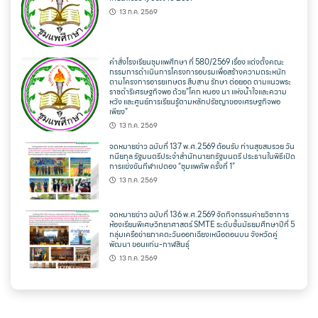
13 ก.ค. 2569
คำสั่งโรงเรียนชุมแพศึกษา ที่ 580/2569 เรื่อง แต่งตั้งคณะ
กรรมการดำเนินการโครงการอบรมเพื่อสร้างความตระหนัก
ตามโครงการอารยเกษตร สืบสาน รักษา ต่อยอด ตามแนวพระ
ราชดำริเศรษฐกิจพอ ด้วย”โคก หนอง นา แห่งน้ำใจและความ
หวัง และศูนย์การเรียนรู้ตามหลักปรัชญาของเศรษฐกิจพอ
เพียง”
13 ก.ค. 2569
จดหมายข่าว ฉบับที่ 137 พ.ศ.2569 ต้อนรับ ท่านสุขสมรวย วัน
ทนียกุล รัฐมนตรีประจำสำนักนายกรัฐมนตรี ประธานในพิธีเปิด
การแข่งขันกีฬาเปตอง “ชุมแพคัพ ครั้งที่ 1”
13 ก.ค. 2569
จดหมายข่าว ฉบับที่ 136 พ.ศ.2569 จัดกิจกรรมค่ายวิชาการ
ห้องเรียนพิเศษวิทยาศาสตร์ SMTE ระดับชั้นมัธยมศึกษาปีที่ 5
กลุ่มเครือข่ายภาคตะวันออกเฉียงเหนือตอนบน จังหวัดคู่
พัฒนา ขอนแก่น-กาฬสินธุ์
13 ก.ค. 2569