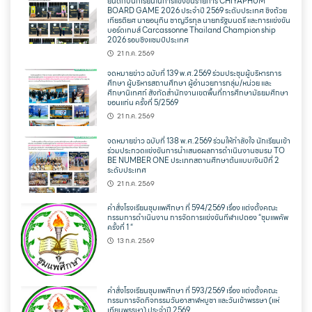
ยินดีกับนักเรียนในการแข่งขันรายการ CHIYAPHUM
BOARD GAME 2026 ประจำปี 2569 ระดับประเทศ ชิงถ้วย
เกียรติยศ นายอนุทิน ชาญวีรกุล นายกรัฐมนตรี และการแข่งขัน
บอร์ดเกมส์ Carcassonne Thailand Champion ship
2026 รอบชิงแชมป์ประเทศ
21 ก.ค. 2569
จดหมายข่าว ฉบับที่ 139 พ.ศ.2569 ร่วมประชุมผู้บริหารการ
ศึกษา ผู้บริหารสถานศึกษา ผู้อำนวยการกลุ่ม/หน่วย และ
ศึกษานิเทศก์ สังกัดสำนักงานเขตพื้นที่การศึกษามัธยมศึกษา
ขอนแก่น ครั้งที่ 5/2569
21 ก.ค. 2569
จดหมายข่าว ฉบับที่ 138 พ.ศ.2569 ร่วมให้กำลังใจ นักเรียนเข้า
ร่วมประกวดแข่งขันการนำเสนอผลการดำเนินงานชมรม TO
BE NUMBER ONE ประเภทสถานศึกษาต้นแบบเงินปีที่ 2
ระดับประเทศ
21 ก.ค. 2569
คำสั่งโรงเรียนชุมแพศึกษา ที่ 594/2569 เรื่อง แต่งตั้งคณะ
กรรมการดำเนินงาน การจัดการแข่งขันกีฬาเปตอง “ชุมแพคัพ
ครั้งที่ 1 “
13 ก.ค. 2569
คำสั่งโรงเรียนชุมแพศึกษา ที่ 593/2569 เรื่อง แต่งตั้งคณะ
กรรมการจัดกิจกรรมวันอาสาฬหบูชา และวันเข้าพรรษา (แห่
เทียนพรรษา) ประจำปี 2569