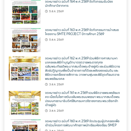
จดหมายข่าว ฉบับที่ 164 พ.ศ.2569 จัดกิจกรรมรับน้อง
นักศึกษาวิชาทหาร
5 ส.ค. 2569
จดหมายข่าว ฉบับที่ 163 พ.ศ.2569 จัดกิจกรรมการนำเสนอ
โครงงาน SMTE PROJECT ปีการศึกษา 2569
5 ส.ค. 2569
จดหมายข่าว ฉบับที่ 162 พ.ศ.2569 ร่วมพิธีทางศาสนามหา
มงคลและพิธีทำบุญตักบาตรถวายพระราชกุศล
เฉลิมพระเกียรติพระบาทสมเด็จพระเจ้าอยู่หัว และร่วมพิธีถวาย
สัตย์ปฏิญาณเพื่อเป็นข้าราชการที่ดีและพลังของแผ่นดิน และ
พิธีถวายเครื่องราชสักการะ วางพานพุ่มและพิธีจุดเทียนถวาย
พระพรชัยมงคล
3 ส.ค. 2569
จดหมายข่าว ฉบับที่ 161 พ.ศ.2569 รวมพิธีถวายพระพรชัยมง
คง เนื่องในโอกาสวันเฉลิมพระชนมพรรษา พระบาทสมเด็จพระ
ปรเมนทรรามาธิบดีศรีสินทรมหาวชิราลงกรณ พระวชิรเกล้า
เจ้าอยู่หัว
3 ส.ค. 2569
จดหมายข่าว ฉบับที่ 160 พ.ศ.2569 จัดประชุมผู้ปกครองเพื่อ
เข้าร่วมโครงการพัฒนาศักยภาพนักเรียนห้องเรียน SMEP
3 ส.ค. 2569