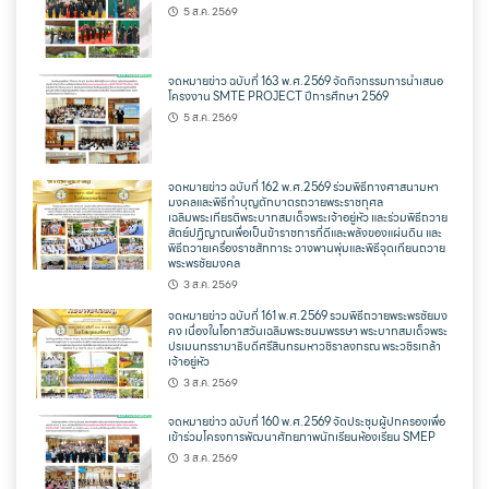
5 ส.ค. 2569
จดหมายข่าว ฉบับที่ 163 พ.ศ.2569 จัดกิจกรรมการนำเสนอ
โครงงาน SMTE PROJECT ปีการศึกษา 2569
5 ส.ค. 2569
จดหมายข่าว ฉบับที่ 162 พ.ศ.2569 ร่วมพิธีทางศาสนามหา
มงคลและพิธีทำบุญตักบาตรถวายพระราชกุศล
เฉลิมพระเกียรติพระบาทสมเด็จพระเจ้าอยู่หัว และร่วมพิธีถวาย
สัตย์ปฏิญาณเพื่อเป็นข้าราชการที่ดีและพลังของแผ่นดิน และ
พิธีถวายเครื่องราชสักการะ วางพานพุ่มและพิธีจุดเทียนถวาย
พระพรชัยมงคล
3 ส.ค. 2569
จดหมายข่าว ฉบับที่ 161 พ.ศ.2569 รวมพิธีถวายพระพรชัยมง
คง เนื่องในโอกาสวันเฉลิมพระชนมพรรษา พระบาทสมเด็จพระ
ปรเมนทรรามาธิบดีศรีสินทรมหาวชิราลงกรณ พระวชิรเกล้า
เจ้าอยู่หัว
3 ส.ค. 2569
จดหมายข่าว ฉบับที่ 160 พ.ศ.2569 จัดประชุมผู้ปกครองเพื่อ
เข้าร่วมโครงการพัฒนาศักยภาพนักเรียนห้องเรียน SMEP
3 ส.ค. 2569