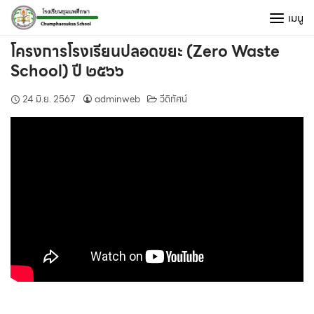
Skip
เมนู
to
content
โครงการโรงเรียนปลอดขยะ (Zero Waste
School) ปี ๒๕๖๖
24 มิ.ย. 2567
adminweb
วีดิทัศน์