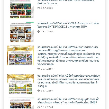
นักศึกษาวิชาทหาร
5 ส.ค. 2569
จดหมายข่าว ฉบับที่ 163 พ.ศ.2569 จัดกิจกรรมการนำเสนอ
โครงงาน SMTE PROJECT ปีการศึกษา 2569
5 ส.ค. 2569
จดหมายข่าว ฉบับที่ 162 พ.ศ.2569 ร่วมพิธีทางศาสนามหา
มงคลและพิธีทำบุญตักบาตรถวายพระราชกุศล
เฉลิมพระเกียรติพระบาทสมเด็จพระเจ้าอยู่หัว และร่วมพิธีถวาย
สัตย์ปฏิญาณเพื่อเป็นข้าราชการที่ดีและพลังของแผ่นดิน และ
พิธีถวายเครื่องราชสักการะ วางพานพุ่มและพิธีจุดเทียนถวาย
พระพรชัยมงคล
3 ส.ค. 2569
จดหมายข่าว ฉบับที่ 161 พ.ศ.2569 รวมพิธีถวายพระพรชัยมง
คง เนื่องในโอกาสวันเฉลิมพระชนมพรรษา พระบาทสมเด็จพระ
ปรเมนทรรามาธิบดีศรีสินทรมหาวชิราลงกรณ พระวชิรเกล้า
เจ้าอยู่หัว
3 ส.ค. 2569
จดหมายข่าว ฉบับที่ 160 พ.ศ.2569 จัดประชุมผู้ปกครองเพื่อ
เข้าร่วมโครงการพัฒนาศักยภาพนักเรียนห้องเรียน SMEP
3 ส.ค. 2569