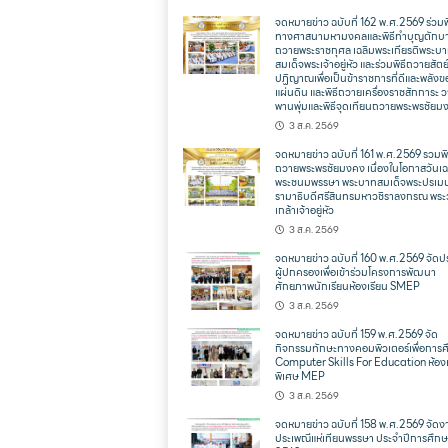
จดหมายข่าว ฉบับที่ 162 พ.ศ.2569 ร่วมพ
ทางศาสนามหามงคลและพิธีทำบุญตักบ
ถวายพระราชกุศล เฉลิมพระเกียรติพระบ
สมเด็จพระเจ้าอยู่หัว และร่วมพิธีถวายสัตย
ปฏิญาณเพื่อเป็นข้าราชการที่ดีและพลังข
แผ่นดิน และพิธีถวายเครื่องราชสักการะ 
พานพุ่มและพิธีจุดเทียนถวายพระพรชัยม
3 ส.ค. 2569
จดหมายข่าว ฉบับที่ 161 พ.ศ.2569 รวมพิ
ถวายพระพรชัยมงคง เนื่องในโอกาสวันเฉ
พระชนมพรรษา พระบาทสมเด็จพระปรเม
รามาธิบดีศรีสินทรมหาวชิราลงกรณ พระ
เกล้าเจ้าอยู่หัว
3 ส.ค. 2569
จดหมายข่าว ฉบับที่ 160 พ.ศ.2569 จัดป
ผู้ปกครองเพื่อเข้าร่วมโครงการพัฒนา
ศักยภาพนักเรียนห้องเรียน SMEP
3 ส.ค. 2569
จดหมายข่าว ฉบับที่ 159 พ.ศ.2569 จัด
กิจกรรมทักษะทางคอมพิวเตอร์เพื่อการ
Computer Skills For Education ห้องเ
พิเศษ MEP
3 ส.ค. 2569
จดหมายข่าว ฉบับที่ 158 พ.ศ.2569 จัดง
ประเพณีแห่เทียนพรรษา ประจำปีการศึก