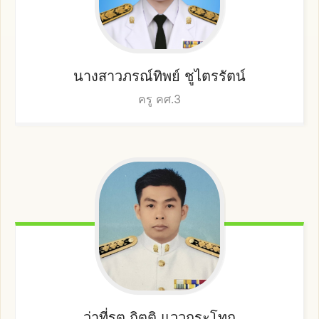
นางสาวภรณ์ทิพย์
ชูไตรรัตน์
ครู คศ.3
ว่าที่รต.กิตติ
แววกระโทก