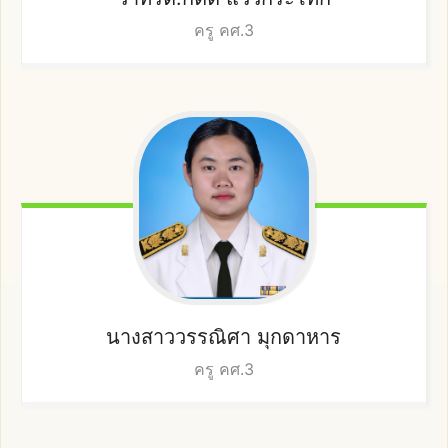
ครู คศ.3
นางสาววรรณิศา
มุกดาหาร
ครู คศ.3