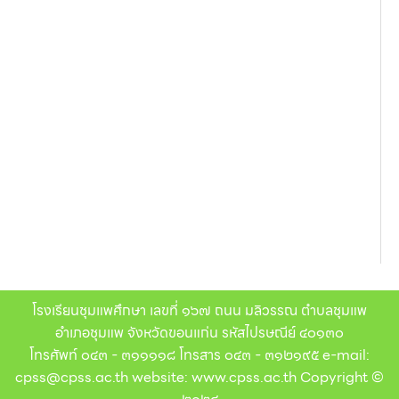
โรงเรียนชุมแพศึกษา เลขที่ ๑๖๗ ถนน มลิวรรณ ตำบลชุมแพ
อำเภอชุมแพ จังหวัดขอนแก่น รหัสไปรษณีย์ ๔๐๑๓๐
โทรศัพท์ ๐๔๓ - ๓๑๑๑๑๘ โทรสาร ๐๔๓ - ๓๑๒๑๙๕ e-mail:
cpss@cpss.ac.th website: www.cpss.ac.th Copyright ©