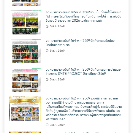
จดหมายข่าว ฉบับที่ 165 พ.ศ.2569 ร่วมเป็นกำลังใจให้กับนัก
กีฬาครอสเวิร์ดทีมชาติไทย ก่อนที่จะเดินทางไปทำการแข่งขัน
ชิงแชมป์เยาวชนโลก 2026 ณ ประเทศเคนย่า
5 ส.ค. 2569
จดหมายข่าว ฉบับที่ 164 พ.ศ.2569 จัดกิจกรรมรับน้อง
นักศึกษาวิชาทหาร
5 ส.ค. 2569
จดหมายข่าว ฉบับที่ 163 พ.ศ.2569 จัดกิจกรรมการนำเสนอ
โครงงาน SMTE PROJECT ปีการศึกษา 2569
5 ส.ค. 2569
จดหมายข่าว ฉบับที่ 162 พ.ศ.2569 ร่วมพิธีทางศาสนามหา
มงคลและพิธีทำบุญตักบาตรถวายพระราชกุศล
เฉลิมพระเกียรติพระบาทสมเด็จพระเจ้าอยู่หัว และร่วมพิธีถวาย
สัตย์ปฏิญาณเพื่อเป็นข้าราชการที่ดีและพลังของแผ่นดิน และ
พิธีถวายเครื่องราชสักการะ วางพานพุ่มและพิธีจุดเทียนถวาย
พระพรชัยมงคล
3 ส.ค. 2569