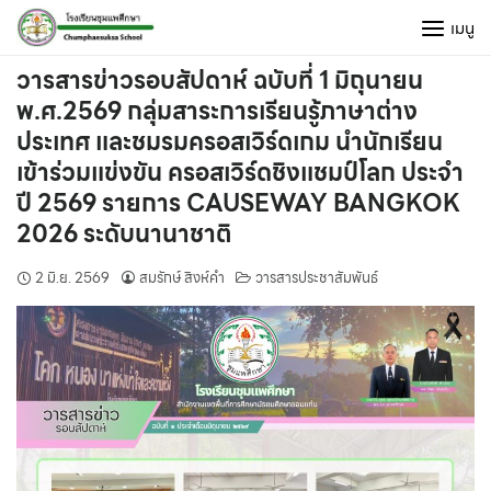
Skip
เมนู
to
content
วารสารข่าวรอบสัปดาห์ ฉบับที่ 1 มิถุนายน
พ.ศ.2569 กลุ่มสาระการเรียนรู้ภาษาต่าง
ประเทศ และชมรมครอสเวิร์ดเกม นำนักเรียน
เข้าร่วมแข่งขัน ครอสเวิร์ดชิงแชมป์โลก ประจำ
ปี 2569 รายการ CAUSEWAY BANGKOK
2026 ระดับนานาชาติ
2 มิ.ย. 2569
สมรักษ์ สิงห์คำ
วารสารประชาสัมพันธ์