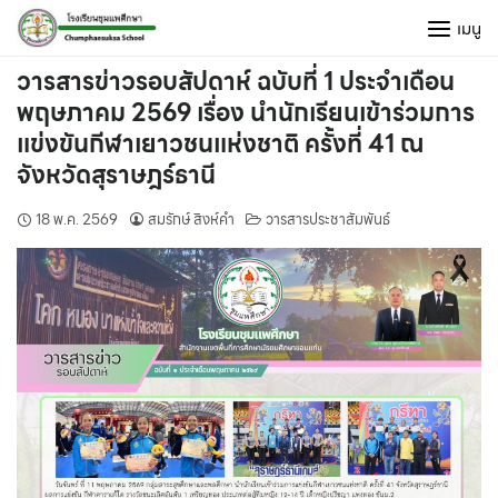
Skip
เมนู
to
content
วารสารข่าวรอบสัปดาห์ ฉบับที่ 1 ประจำเดือน
พฤษภาคม 2569 เรื่อง นำนักเรียนเข้าร่วมการ
แข่งขันกีฬาเยาวชนแห่งชาติ ครั้งที่ 41 ณ
จังหวัดสุราษฎร์ธานี
18 พ.ค. 2569
สมรักษ์ สิงห์คำ
วารสารประชาสัมพันธ์