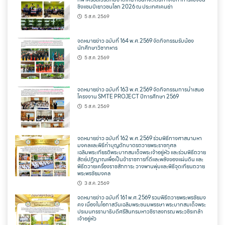
ชิงแชมป์เยาวชนโลก 2026 ณ ประเทศเคนย่า
5 ส.ค. 2569
จดหมายข่าว ฉบับที่ 164 พ.ศ.2569 จัดกิจกรรมรับน้อง
นักศึกษาวิชาทหาร
5 ส.ค. 2569
จดหมายข่าว ฉบับที่ 163 พ.ศ.2569 จัดกิจกรรมการนำเสนอ
โครงงาน SMTE PROJECT ปีการศึกษา 2569
5 ส.ค. 2569
จดหมายข่าว ฉบับที่ 162 พ.ศ.2569 ร่วมพิธีทางศาสนามหา
มงคลและพิธีทำบุญตักบาตรถวายพระราชกุศล
เฉลิมพระเกียรติพระบาทสมเด็จพระเจ้าอยู่หัว และร่วมพิธีถวาย
สัตย์ปฏิญาณเพื่อเป็นข้าราชการที่ดีและพลังของแผ่นดิน และ
พิธีถวายเครื่องราชสักการะ วางพานพุ่มและพิธีจุดเทียนถวาย
พระพรชัยมงคล
3 ส.ค. 2569
จดหมายข่าว ฉบับที่ 161 พ.ศ.2569 รวมพิธีถวายพระพรชัยมง
คง เนื่องในโอกาสวันเฉลิมพระชนมพรรษา พระบาทสมเด็จพระ
ปรเมนทรรามาธิบดีศรีสินทรมหาวชิราลงกรณ พระวชิรเกล้า
เจ้าอยู่หัว