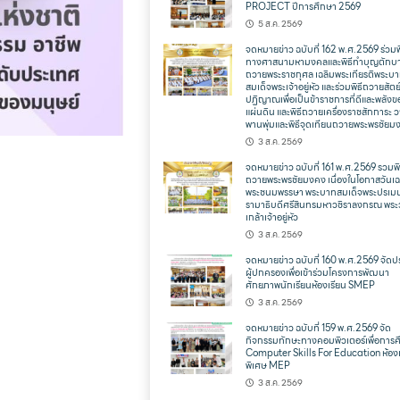
PROJECT ปีการศึกษา 2569
5 ส.ค. 2569
จดหมายข่าว ฉบับที่ 162 พ.ศ.2569 ร่วมพ
ทางศาสนามหามงคลและพิธีทำบุญตักบ
ถวายพระราชกุศล เฉลิมพระเกียรติพระบ
สมเด็จพระเจ้าอยู่หัว และร่วมพิธีถวายสัตย
ปฏิญาณเพื่อเป็นข้าราชการที่ดีและพลังข
แผ่นดิน และพิธีถวายเครื่องราชสักการะ 
พานพุ่มและพิธีจุดเทียนถวายพระพรชัยม
3 ส.ค. 2569
จดหมายข่าว ฉบับที่ 161 พ.ศ.2569 รวมพิ
ถวายพระพรชัยมงคง เนื่องในโอกาสวันเฉ
พระชนมพรรษา พระบาทสมเด็จพระปรเม
รามาธิบดีศรีสินทรมหาวชิราลงกรณ พระ
เกล้าเจ้าอยู่หัว
3 ส.ค. 2569
จดหมายข่าว ฉบับที่ 160 พ.ศ.2569 จัดป
ผู้ปกครองเพื่อเข้าร่วมโครงการพัฒนา
ศักยภาพนักเรียนห้องเรียน SMEP
3 ส.ค. 2569
จดหมายข่าว ฉบับที่ 159 พ.ศ.2569 จัด
กิจกรรมทักษะทางคอมพิวเตอร์เพื่อการ
Computer Skills For Education ห้องเ
พิเศษ MEP
3 ส.ค. 2569