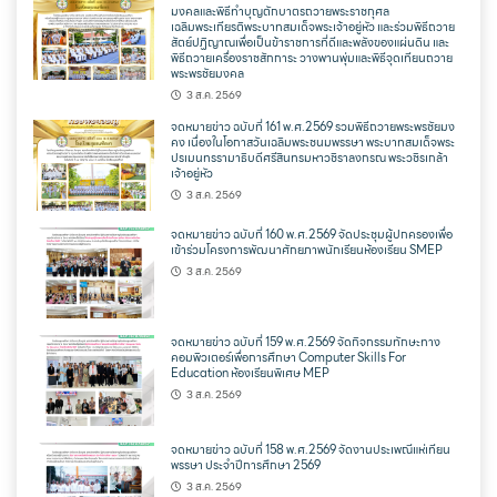
มงคลและพิธีทำบุญตักบาตรถวายพระราชกุศล
เฉลิมพระเกียรติพระบาทสมเด็จพระเจ้าอยู่หัว และร่วมพิธีถวาย
สัตย์ปฏิญาณเพื่อเป็นข้าราชการที่ดีและพลังของแผ่นดิน และ
พิธีถวายเครื่องราชสักการะ วางพานพุ่มและพิธีจุดเทียนถวาย
พระพรชัยมงคล
3 ส.ค. 2569
จดหมายข่าว ฉบับที่ 161 พ.ศ.2569 รวมพิธีถวายพระพรชัยมง
คง เนื่องในโอกาสวันเฉลิมพระชนมพรรษา พระบาทสมเด็จพระ
ปรเมนทรรามาธิบดีศรีสินทรมหาวชิราลงกรณ พระวชิรเกล้า
เจ้าอยู่หัว
3 ส.ค. 2569
จดหมายข่าว ฉบับที่ 160 พ.ศ.2569 จัดประชุมผู้ปกครองเพื่อ
เข้าร่วมโครงการพัฒนาศักยภาพนักเรียนห้องเรียน SMEP
3 ส.ค. 2569
จดหมายข่าว ฉบับที่ 159 พ.ศ.2569 จัดกิจกรรมทักษะทาง
คอมพิวเตอร์เพื่อการศึกษา Computer Skills For
Education ห้องเรียนพิเศษ MEP
3 ส.ค. 2569
จดหมายข่าว ฉบับที่ 158 พ.ศ.2569 จัดงานประเพณีแห่เทียน
พรรษา ประจำปีการศึกษา 2569
3 ส.ค. 2569