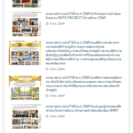
จดหมายข่าว ฉบับที่ 163 พ.ศ.2569 จัดกิจกรรมการนำเสนอ
โครงงาน SMTE PROJECT ปีการศึกษา 2569
5 ส.ค. 2569
จดหมายข่าว ฉบับที่ 162 พ.ศ.2569 ร่วมพิธีทางศาสนามหา
มงคลและพิธีทำบุญตักบาตรถวายพระราชกุศล
เฉลิมพระเกียรติพระบาทสมเด็จพระเจ้าอยู่หัว และร่วมพิธีถวาย
สัตย์ปฏิญาณเพื่อเป็นข้าราชการที่ดีและพลังของแผ่นดิน และ
พิธีถวายเครื่องราชสักการะ วางพานพุ่มและพิธีจุดเทียนถวาย
พระพรชัยมงคล
3 ส.ค. 2569
จดหมายข่าว ฉบับที่ 161 พ.ศ.2569 รวมพิธีถวายพระพรชัยมง
คง เนื่องในโอกาสวันเฉลิมพระชนมพรรษา พระบาทสมเด็จพระ
ปรเมนทรรามาธิบดีศรีสินทรมหาวชิราลงกรณ พระวชิรเกล้า
เจ้าอยู่หัว
3 ส.ค. 2569
จดหมายข่าว ฉบับที่ 160 พ.ศ.2569 จัดประชุมผู้ปกครองเพื่อ
เข้าร่วมโครงการพัฒนาศักยภาพนักเรียนห้องเรียน SMEP
3 ส.ค. 2569