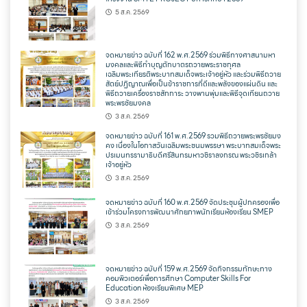
5 ส.ค. 2569
จดหมายข่าว ฉบับที่ 162 พ.ศ.2569 ร่วมพิธีทางศาสนามหา
มงคลและพิธีทำบุญตักบาตรถวายพระราชกุศล
เฉลิมพระเกียรติพระบาทสมเด็จพระเจ้าอยู่หัว และร่วมพิธีถวาย
สัตย์ปฏิญาณเพื่อเป็นข้าราชการที่ดีและพลังของแผ่นดิน และ
พิธีถวายเครื่องราชสักการะ วางพานพุ่มและพิธีจุดเทียนถวาย
พระพรชัยมงคล
3 ส.ค. 2569
จดหมายข่าว ฉบับที่ 161 พ.ศ.2569 รวมพิธีถวายพระพรชัยมง
คง เนื่องในโอกาสวันเฉลิมพระชนมพรรษา พระบาทสมเด็จพระ
ปรเมนทรรามาธิบดีศรีสินทรมหาวชิราลงกรณ พระวชิรเกล้า
เจ้าอยู่หัว
3 ส.ค. 2569
จดหมายข่าว ฉบับที่ 160 พ.ศ.2569 จัดประชุมผู้ปกครองเพื่อ
เข้าร่วมโครงการพัฒนาศักยภาพนักเรียนห้องเรียน SMEP
3 ส.ค. 2569
จดหมายข่าว ฉบับที่ 159 พ.ศ.2569 จัดกิจกรรมทักษะทาง
คอมพิวเตอร์เพื่อการศึกษา Computer Skills For
Education ห้องเรียนพิเศษ MEP
3 ส.ค. 2569