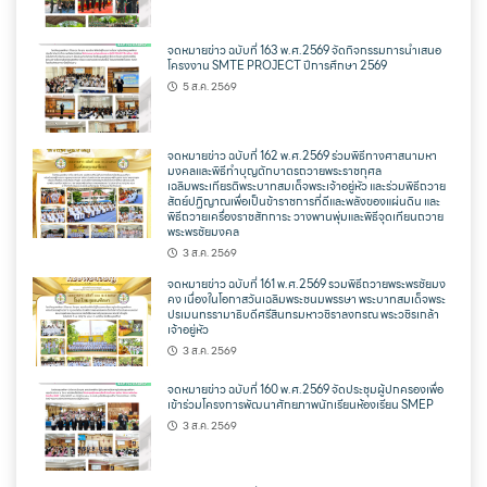
จดหมายข่าว ฉบับที่ 163 พ.ศ.2569 จัดกิจกรรมการนำเสนอ
โครงงาน SMTE PROJECT ปีการศึกษา 2569
5 ส.ค. 2569
จดหมายข่าว ฉบับที่ 162 พ.ศ.2569 ร่วมพิธีทางศาสนามหา
มงคลและพิธีทำบุญตักบาตรถวายพระราชกุศล
เฉลิมพระเกียรติพระบาทสมเด็จพระเจ้าอยู่หัว และร่วมพิธีถวาย
สัตย์ปฏิญาณเพื่อเป็นข้าราชการที่ดีและพลังของแผ่นดิน และ
พิธีถวายเครื่องราชสักการะ วางพานพุ่มและพิธีจุดเทียนถวาย
พระพรชัยมงคล
3 ส.ค. 2569
จดหมายข่าว ฉบับที่ 161 พ.ศ.2569 รวมพิธีถวายพระพรชัยมง
คง เนื่องในโอกาสวันเฉลิมพระชนมพรรษา พระบาทสมเด็จพระ
ปรเมนทรรามาธิบดีศรีสินทรมหาวชิราลงกรณ พระวชิรเกล้า
เจ้าอยู่หัว
3 ส.ค. 2569
จดหมายข่าว ฉบับที่ 160 พ.ศ.2569 จัดประชุมผู้ปกครองเพื่อ
เข้าร่วมโครงการพัฒนาศักยภาพนักเรียนห้องเรียน SMEP
3 ส.ค. 2569