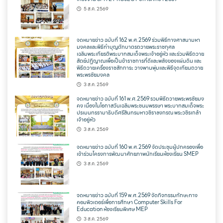
5 ส.ค. 2569
จดหมายข่าว ฉบับที่ 162 พ.ศ.2569 ร่วมพิธีทางศาสนามหา
มงคลและพิธีทำบุญตักบาตรถวายพระราชกุศล
เฉลิมพระเกียรติพระบาทสมเด็จพระเจ้าอยู่หัว และร่วมพิธีถวาย
สัตย์ปฏิญาณเพื่อเป็นข้าราชการที่ดีและพลังของแผ่นดิน และ
พิธีถวายเครื่องราชสักการะ วางพานพุ่มและพิธีจุดเทียนถวาย
พระพรชัยมงคล
3 ส.ค. 2569
จดหมายข่าว ฉบับที่ 161 พ.ศ.2569 รวมพิธีถวายพระพรชัยมง
คง เนื่องในโอกาสวันเฉลิมพระชนมพรรษา พระบาทสมเด็จพระ
ปรเมนทรรามาธิบดีศรีสินทรมหาวชิราลงกรณ พระวชิรเกล้า
เจ้าอยู่หัว
3 ส.ค. 2569
จดหมายข่าว ฉบับที่ 160 พ.ศ.2569 จัดประชุมผู้ปกครองเพื่อ
เข้าร่วมโครงการพัฒนาศักยภาพนักเรียนห้องเรียน SMEP
3 ส.ค. 2569
จดหมายข่าว ฉบับที่ 159 พ.ศ.2569 จัดกิจกรรมทักษะทาง
คอมพิวเตอร์เพื่อการศึกษา Computer Skills For
Education ห้องเรียนพิเศษ MEP
3 ส.ค. 2569