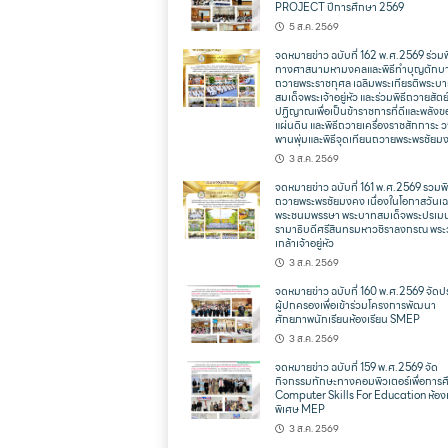
PROJECT ปีการศึกษา 2569
5 ส.ค. 2569
จดหมายข่าว ฉบับที่ 162 พ.ศ.2569 ร่วมพ
ทางศาสนามหามงคลและพิธีทำบุญตักบ
ถวายพระราชกุศล เฉลิมพระเกียรติพระบ
สมเด็จพระเจ้าอยู่หัว และร่วมพิธีถวายสัตย
ปฏิญาณเพื่อเป็นข้าราชการที่ดีและพลังข
แผ่นดิน และพิธีถวายเครื่องราชสักการะ 
พานพุ่มและพิธีจุดเทียนถวายพระพรชัยม
3 ส.ค. 2569
จดหมายข่าว ฉบับที่ 161 พ.ศ.2569 รวมพิ
ถวายพระพรชัยมงคง เนื่องในโอกาสวันเฉ
พระชนมพรรษา พระบาทสมเด็จพระปรเม
รามาธิบดีศรีสินทรมหาวชิราลงกรณ พระ
เกล้าเจ้าอยู่หัว
3 ส.ค. 2569
จดหมายข่าว ฉบับที่ 160 พ.ศ.2569 จัดป
ผู้ปกครองเพื่อเข้าร่วมโครงการพัฒนา
ศักยภาพนักเรียนห้องเรียน SMEP
3 ส.ค. 2569
จดหมายข่าว ฉบับที่ 159 พ.ศ.2569 จัด
กิจกรรมทักษะทางคอมพิวเตอร์เพื่อการ
Computer Skills For Education ห้องเ
พิเศษ MEP
3 ส.ค. 2569