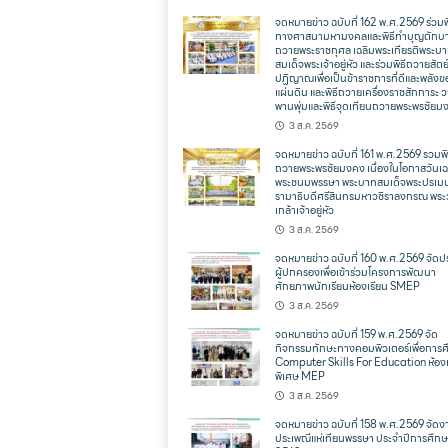
จดหมายข่าว ฉบับที่ 162 พ.ศ.2569 ร่วมพ
ทางศาสนามหามงคลและพิธีทำบุญตักบ
ถวายพระราชกุศล เฉลิมพระเกียรติพระบ
สมเด็จพระเจ้าอยู่หัว และร่วมพิธีถวายสัตย
ปฏิญาณเพื่อเป็นข้าราชการที่ดีและพลังข
แผ่นดิน และพิธีถวายเครื่องราชสักการะ 
พานพุ่มและพิธีจุดเทียนถวายพระพรชัยม
3 ส.ค. 2569
จดหมายข่าว ฉบับที่ 161 พ.ศ.2569 รวมพิ
ถวายพระพรชัยมงคง เนื่องในโอกาสวันเฉ
พระชนมพรรษา พระบาทสมเด็จพระปรเม
รามาธิบดีศรีสินทรมหาวชิราลงกรณ พระ
เกล้าเจ้าอยู่หัว
3 ส.ค. 2569
จดหมายข่าว ฉบับที่ 160 พ.ศ.2569 จัดป
ผู้ปกครองเพื่อเข้าร่วมโครงการพัฒนา
ศักยภาพนักเรียนห้องเรียน SMEP
3 ส.ค. 2569
จดหมายข่าว ฉบับที่ 159 พ.ศ.2569 จัด
กิจกรรมทักษะทางคอมพิวเตอร์เพื่อการ
Computer Skills For Education ห้องเ
พิเศษ MEP
3 ส.ค. 2569
จดหมายข่าว ฉบับที่ 158 พ.ศ.2569 จัดง
ประเพณีแห่เทียนพรรษา ประจำปีการศึก