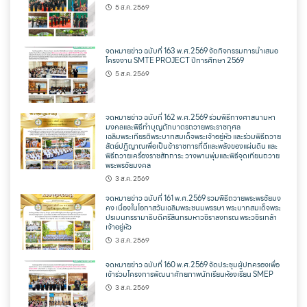
5 ส.ค. 2569
จดหมายข่าว ฉบับที่ 163 พ.ศ.2569 จัดกิจกรรมการนำเสนอ
โครงงาน SMTE PROJECT ปีการศึกษา 2569
5 ส.ค. 2569
จดหมายข่าว ฉบับที่ 162 พ.ศ.2569 ร่วมพิธีทางศาสนามหา
มงคลและพิธีทำบุญตักบาตรถวายพระราชกุศล
เฉลิมพระเกียรติพระบาทสมเด็จพระเจ้าอยู่หัว และร่วมพิธีถวาย
สัตย์ปฏิญาณเพื่อเป็นข้าราชการที่ดีและพลังของแผ่นดิน และ
พิธีถวายเครื่องราชสักการะ วางพานพุ่มและพิธีจุดเทียนถวาย
พระพรชัยมงคล
3 ส.ค. 2569
จดหมายข่าว ฉบับที่ 161 พ.ศ.2569 รวมพิธีถวายพระพรชัยมง
คง เนื่องในโอกาสวันเฉลิมพระชนมพรรษา พระบาทสมเด็จพระ
ปรเมนทรรามาธิบดีศรีสินทรมหาวชิราลงกรณ พระวชิรเกล้า
เจ้าอยู่หัว
3 ส.ค. 2569
จดหมายข่าว ฉบับที่ 160 พ.ศ.2569 จัดประชุมผู้ปกครองเพื่อ
เข้าร่วมโครงการพัฒนาศักยภาพนักเรียนห้องเรียน SMEP
3 ส.ค. 2569