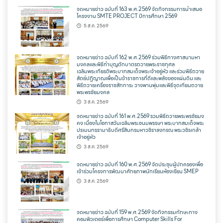
จดหมายข่าว ฉบับที่ 163 พ.ศ.2569 จัดกิจกรรมการนำเสนอ
โครงงาน SMTE PROJECT ปีการศึกษา 2569
5 ส.ค. 2569
จดหมายข่าว ฉบับที่ 162 พ.ศ.2569 ร่วมพิธีทางศาสนามหา
มงคลและพิธีทำบุญตักบาตรถวายพระราชกุศล
เฉลิมพระเกียรติพระบาทสมเด็จพระเจ้าอยู่หัว และร่วมพิธีถวาย
สัตย์ปฏิญาณเพื่อเป็นข้าราชการที่ดีและพลังของแผ่นดิน และ
พิธีถวายเครื่องราชสักการะ วางพานพุ่มและพิธีจุดเทียนถวาย
พระพรชัยมงคล
3 ส.ค. 2569
จดหมายข่าว ฉบับที่ 161 พ.ศ.2569 รวมพิธีถวายพระพรชัยมง
คง เนื่องในโอกาสวันเฉลิมพระชนมพรรษา พระบาทสมเด็จพระ
ปรเมนทรรามาธิบดีศรีสินทรมหาวชิราลงกรณ พระวชิรเกล้า
เจ้าอยู่หัว
3 ส.ค. 2569
จดหมายข่าว ฉบับที่ 160 พ.ศ.2569 จัดประชุมผู้ปกครองเพื่อ
เข้าร่วมโครงการพัฒนาศักยภาพนักเรียนห้องเรียน SMEP
3 ส.ค. 2569
จดหมายข่าว ฉบับที่ 159 พ.ศ.2569 จัดกิจกรรมทักษะทาง
คอมพิวเตอร์เพื่อการศึกษา Computer Skills For