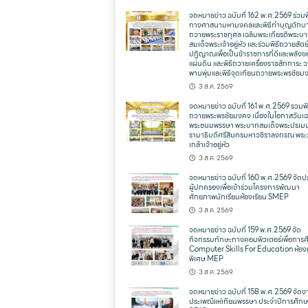
จดหมายข่าว ฉบับที่ 162 พ.ศ.2569 ร่วมพ
ทางศาสนามหามงคลและพิธีทำบุญตักบ
ถวายพระราชกุศล เฉลิมพระเกียรติพระบ
สมเด็จพระเจ้าอยู่หัว และร่วมพิธีถวายสัตย
ปฏิญาณเพื่อเป็นข้าราชการที่ดีและพลังข
แผ่นดิน และพิธีถวายเครื่องราชสักการะ 
พานพุ่มและพิธีจุดเทียนถวายพระพรชัยม
3 ส.ค. 2569
จดหมายข่าว ฉบับที่ 161 พ.ศ.2569 รวมพิ
ถวายพระพรชัยมงคง เนื่องในโอกาสวันเฉ
พระชนมพรรษา พระบาทสมเด็จพระปรเม
รามาธิบดีศรีสินทรมหาวชิราลงกรณ พระ
เกล้าเจ้าอยู่หัว
3 ส.ค. 2569
จดหมายข่าว ฉบับที่ 160 พ.ศ.2569 จัดป
ผู้ปกครองเพื่อเข้าร่วมโครงการพัฒนา
ศักยภาพนักเรียนห้องเรียน SMEP
3 ส.ค. 2569
จดหมายข่าว ฉบับที่ 159 พ.ศ.2569 จัด
กิจกรรมทักษะทางคอมพิวเตอร์เพื่อการ
Computer Skills For Education ห้องเ
พิเศษ MEP
3 ส.ค. 2569
จดหมายข่าว ฉบับที่ 158 พ.ศ.2569 จัดง
ประเพณีแห่เทียนพรรษา ประจำปีการศึก