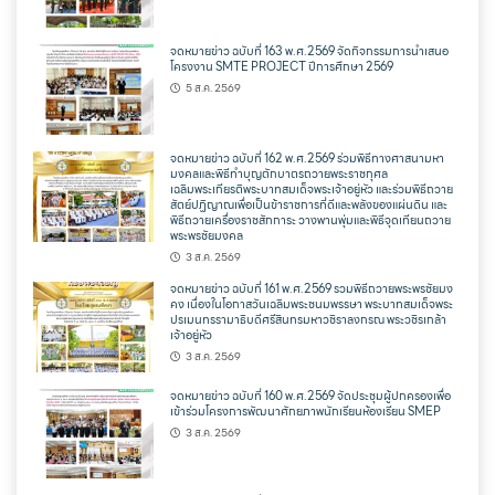
จดหมายข่าว ฉบับที่ 163 พ.ศ.2569 จัดกิจกรรมการนำเสนอ
โครงงาน SMTE PROJECT ปีการศึกษา 2569
5 ส.ค. 2569
จดหมายข่าว ฉบับที่ 162 พ.ศ.2569 ร่วมพิธีทางศาสนามหา
มงคลและพิธีทำบุญตักบาตรถวายพระราชกุศล
เฉลิมพระเกียรติพระบาทสมเด็จพระเจ้าอยู่หัว และร่วมพิธีถวาย
สัตย์ปฏิญาณเพื่อเป็นข้าราชการที่ดีและพลังของแผ่นดิน และ
พิธีถวายเครื่องราชสักการะ วางพานพุ่มและพิธีจุดเทียนถวาย
พระพรชัยมงคล
3 ส.ค. 2569
จดหมายข่าว ฉบับที่ 161 พ.ศ.2569 รวมพิธีถวายพระพรชัยมง
คง เนื่องในโอกาสวันเฉลิมพระชนมพรรษา พระบาทสมเด็จพระ
ปรเมนทรรามาธิบดีศรีสินทรมหาวชิราลงกรณ พระวชิรเกล้า
เจ้าอยู่หัว
3 ส.ค. 2569
จดหมายข่าว ฉบับที่ 160 พ.ศ.2569 จัดประชุมผู้ปกครองเพื่อ
เข้าร่วมโครงการพัฒนาศักยภาพนักเรียนห้องเรียน SMEP
3 ส.ค. 2569