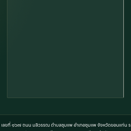
า เลขที่ ๑๖๗ ถนน มลิวรรณ ตำบลชุมแพ อำเภอชุมแพ จังหวัดขอนแก่น 