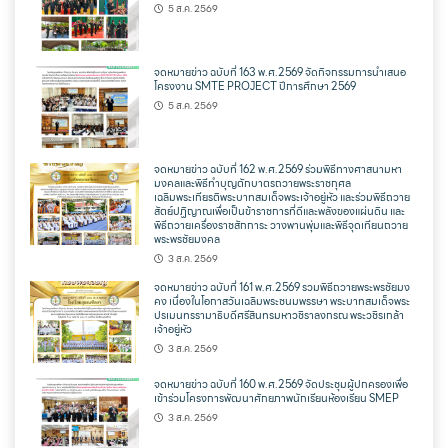
5 ส.ค. 2569
จดหมายข่าว ฉบับที่ 163 พ.ศ.2569 จัดกิจกรรมการนำเสนอ
โครงงาน SMTE PROJECT ปีการศึกษา 2569
5 ส.ค. 2569
จดหมายข่าว ฉบับที่ 162 พ.ศ.2569 ร่วมพิธีทางศาสนามหา
มงคลและพิธีทำบุญตักบาตรถวายพระราชกุศล
เฉลิมพระเกียรติพระบาทสมเด็จพระเจ้าอยู่หัว และร่วมพิธีถวาย
สัตย์ปฏิญาณเพื่อเป็นข้าราชการที่ดีและพลังของแผ่นดิน และ
พิธีถวายเครื่องราชสักการะ วางพานพุ่มและพิธีจุดเทียนถวาย
พระพรชัยมงคล
3 ส.ค. 2569
จดหมายข่าว ฉบับที่ 161 พ.ศ.2569 รวมพิธีถวายพระพรชัยมง
คง เนื่องในโอกาสวันเฉลิมพระชนมพรรษา พระบาทสมเด็จพระ
ปรเมนทรรามาธิบดีศรีสินทรมหาวชิราลงกรณ พระวชิรเกล้า
เจ้าอยู่หัว
3 ส.ค. 2569
จดหมายข่าว ฉบับที่ 160 พ.ศ.2569 จัดประชุมผู้ปกครองเพื่อ
เข้าร่วมโครงการพัฒนาศักยภาพนักเรียนห้องเรียน SMEP
3 ส.ค. 2569