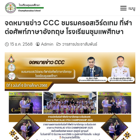
Skip
เมนู
to
content
จดหมายข่าว CCC ชมรมครอสเวิร์ดเกม กี่ฬา
ต่อศัพท์ภาษาอังกฤษ โรงเรียนชุมแพศึกษา
15 ธ.ค. 2568
Admin
วารสารประชาสัมพันธ์