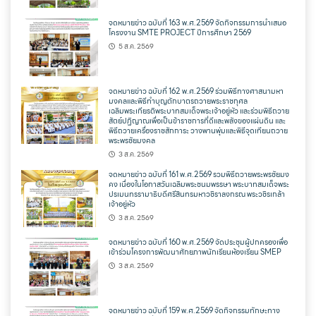
จดหมายข่าว ฉบับที่ 163 พ.ศ.2569 จัดกิจกรรมการนำเสนอ
โครงงาน SMTE PROJECT ปีการศึกษา 2569
5 ส.ค. 2569
จดหมายข่าว ฉบับที่ 162 พ.ศ.2569 ร่วมพิธีทางศาสนามหา
มงคลและพิธีทำบุญตักบาตรถวายพระราชกุศล
เฉลิมพระเกียรติพระบาทสมเด็จพระเจ้าอยู่หัว และร่วมพิธีถวาย
สัตย์ปฏิญาณเพื่อเป็นข้าราชการที่ดีและพลังของแผ่นดิน และ
พิธีถวายเครื่องราชสักการะ วางพานพุ่มและพิธีจุดเทียนถวาย
พระพรชัยมงคล
3 ส.ค. 2569
จดหมายข่าว ฉบับที่ 161 พ.ศ.2569 รวมพิธีถวายพระพรชัยมง
คง เนื่องในโอกาสวันเฉลิมพระชนมพรรษา พระบาทสมเด็จพระ
ปรเมนทรรามาธิบดีศรีสินทรมหาวชิราลงกรณ พระวชิรเกล้า
เจ้าอยู่หัว
3 ส.ค. 2569
จดหมายข่าว ฉบับที่ 160 พ.ศ.2569 จัดประชุมผู้ปกครองเพื่อ
เข้าร่วมโครงการพัฒนาศักยภาพนักเรียนห้องเรียน SMEP
3 ส.ค. 2569
จดหมายข่าว ฉบับที่ 159 พ.ศ.2569 จัดกิจกรรมทักษะทาง