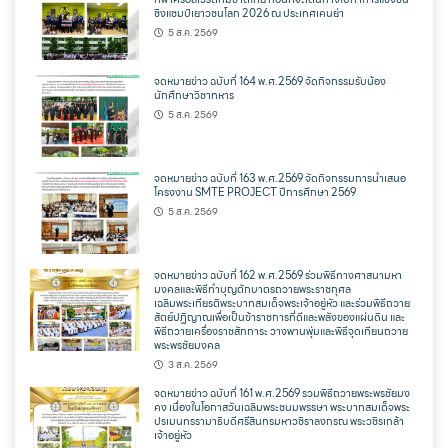
ชิงแชมป์เยาวชนโลก 2026 ณ ประเทศเคนย่า
5 ส.ค. 2569
จดหมายข่าว ฉบับที่ 164 พ.ศ.2569 จัดกิจกรรมรับน้อง
นักศึกษาวิชาทหาร
5 ส.ค. 2569
จดหมายข่าว ฉบับที่ 163 พ.ศ.2569 จัดกิจกรรมการนำเสนอ
โครงงาน SMTE PROJECT ปีการศึกษา 2569
5 ส.ค. 2569
จดหมายข่าว ฉบับที่ 162 พ.ศ.2569 ร่วมพิธีทางศาสนามหา
มงคลและพิธีทำบุญตักบาตรถวายพระราชกุศล
เฉลิมพระเกียรติพระบาทสมเด็จพระเจ้าอยู่หัว และร่วมพิธีถวาย
สัตย์ปฏิญาณเพื่อเป็นข้าราชการที่ดีและพลังของแผ่นดิน และ
พิธีถวายเครื่องราชสักการะ วางพานพุ่มและพิธีจุดเทียนถวาย
พระพรชัยมงคล
3 ส.ค. 2569
จดหมายข่าว ฉบับที่ 161 พ.ศ.2569 รวมพิธีถวายพระพรชัยมง
คง เนื่องในโอกาสวันเฉลิมพระชนมพรรษา พระบาทสมเด็จพระ
ปรเมนทรรามาธิบดีศรีสินทรมหาวชิราลงกรณ พระวชิรเกล้า
เจ้าอยู่หัว