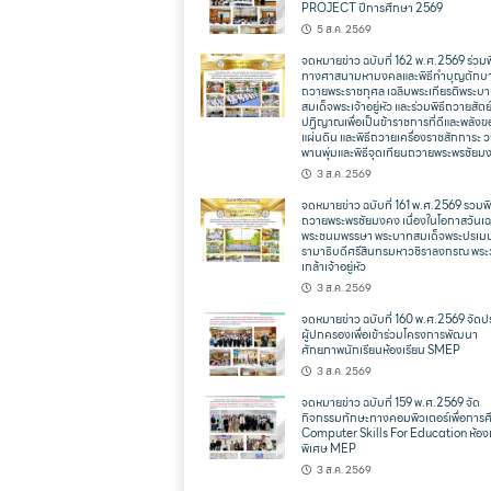
PROJECT ปีการศึกษา 2569
5 ส.ค. 2569
จดหมายข่าว ฉบับที่ 162 พ.ศ.2569 ร่วมพ
ทางศาสนามหามงคลและพิธีทำบุญตักบ
ถวายพระราชกุศล เฉลิมพระเกียรติพระบ
สมเด็จพระเจ้าอยู่หัว และร่วมพิธีถวายสัตย
ปฏิญาณเพื่อเป็นข้าราชการที่ดีและพลังข
แผ่นดิน และพิธีถวายเครื่องราชสักการะ 
พานพุ่มและพิธีจุดเทียนถวายพระพรชัยม
3 ส.ค. 2569
จดหมายข่าว ฉบับที่ 161 พ.ศ.2569 รวมพิ
ถวายพระพรชัยมงคง เนื่องในโอกาสวันเฉ
พระชนมพรรษา พระบาทสมเด็จพระปรเม
รามาธิบดีศรีสินทรมหาวชิราลงกรณ พระ
เกล้าเจ้าอยู่หัว
3 ส.ค. 2569
จดหมายข่าว ฉบับที่ 160 พ.ศ.2569 จัดป
ผู้ปกครองเพื่อเข้าร่วมโครงการพัฒนา
ศักยภาพนักเรียนห้องเรียน SMEP
3 ส.ค. 2569
จดหมายข่าว ฉบับที่ 159 พ.ศ.2569 จัด
กิจกรรมทักษะทางคอมพิวเตอร์เพื่อการ
Computer Skills For Education ห้องเ
พิเศษ MEP
3 ส.ค. 2569