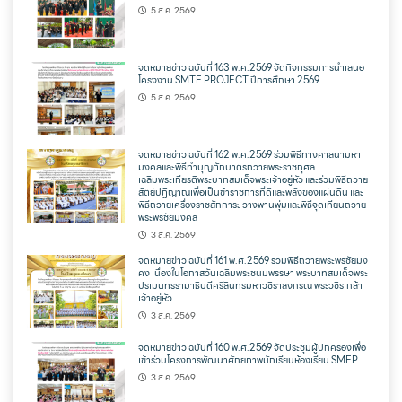
5 ส.ค. 2569
จดหมายข่าว ฉบับที่ 163 พ.ศ.2569 จัดกิจกรรมการนำเสนอ
โครงงาน SMTE PROJECT ปีการศึกษา 2569
5 ส.ค. 2569
จดหมายข่าว ฉบับที่ 162 พ.ศ.2569 ร่วมพิธีทางศาสนามหา
มงคลและพิธีทำบุญตักบาตรถวายพระราชกุศล
เฉลิมพระเกียรติพระบาทสมเด็จพระเจ้าอยู่หัว และร่วมพิธีถวาย
สัตย์ปฏิญาณเพื่อเป็นข้าราชการที่ดีและพลังของแผ่นดิน และ
พิธีถวายเครื่องราชสักการะ วางพานพุ่มและพิธีจุดเทียนถวาย
พระพรชัยมงคล
3 ส.ค. 2569
จดหมายข่าว ฉบับที่ 161 พ.ศ.2569 รวมพิธีถวายพระพรชัยมง
คง เนื่องในโอกาสวันเฉลิมพระชนมพรรษา พระบาทสมเด็จพระ
ปรเมนทรรามาธิบดีศรีสินทรมหาวชิราลงกรณ พระวชิรเกล้า
เจ้าอยู่หัว
3 ส.ค. 2569
จดหมายข่าว ฉบับที่ 160 พ.ศ.2569 จัดประชุมผู้ปกครองเพื่อ
เข้าร่วมโครงการพัฒนาศักยภาพนักเรียนห้องเรียน SMEP
3 ส.ค. 2569