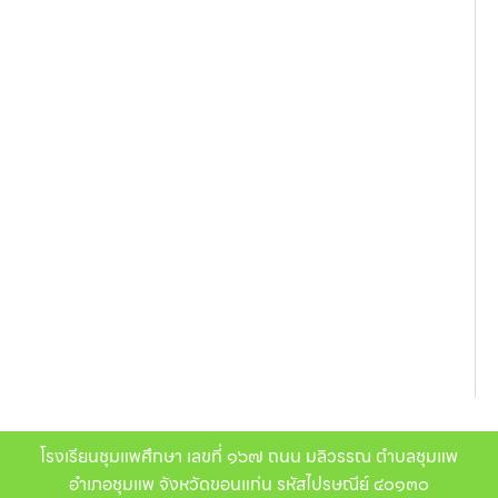
โรงเรียนชุมแพศึกษา เลขที่ ๑๖๗ ถนน มลิวรรณ ตำบลชุมแพ
อำเภอชุมแพ จังหวัดขอนแก่น รหัสไปรษณีย์ ๔๐๑๓๐