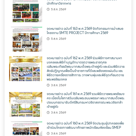
นักศึกษาวิชาทหาร
5 ส.ค. 2569
จดหมายข่าว ฉบับที่ 163 พ.ศ.2569 จัดกิจกรรมการนำเสนอ
โครงงาน SMTE PROJECT ปีการศึกษา 2569
5 ส.ค. 2569
จดหมายข่าว ฉบับที่ 162 พ.ศ.2569 ร่วมพิธีทางศาสนามหา
มงคลและพิธีทำบุญตักบาตรถวายพระราชกุศล
เฉลิมพระเกียรติพระบาทสมเด็จพระเจ้าอยู่หัว และร่วมพิธีถวาย
สัตย์ปฏิญาณเพื่อเป็นข้าราชการที่ดีและพลังของแผ่นดิน และ
พิธีถวายเครื่องราชสักการะ วางพานพุ่มและพิธีจุดเทียนถวาย
พระพรชัยมงคล
3 ส.ค. 2569
จดหมายข่าว ฉบับที่ 161 พ.ศ.2569 รวมพิธีถวายพระพรชัยมง
คง เนื่องในโอกาสวันเฉลิมพระชนมพรรษา พระบาทสมเด็จพระ
ปรเมนทรรามาธิบดีศรีสินทรมหาวชิราลงกรณ พระวชิรเกล้า
เจ้าอยู่หัว
3 ส.ค. 2569
จดหมายข่าว ฉบับที่ 160 พ.ศ.2569 จัดประชุมผู้ปกครองเพื่อ
เข้าร่วมโครงการพัฒนาศักยภาพนักเรียนห้องเรียน SMEP
3 ส.ค. 2569