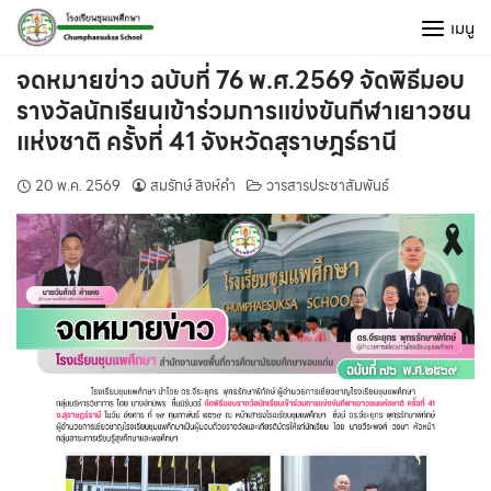
Skip
เมนู
to
content
จดหมายข่าว ฉบับที่ 76 พ.ศ.2569 จัดพิธีมอบ
รางวัลนักเรียนเข้าร่วมการแข่งขันกีฬาเยาวชน
แห่งชาติ ครั้งที่ 41 จังหวัดสุราษฎร์ธานี
20 พ.ค. 2569
สมรักษ์ สิงห์คำ
วารสารประชาสัมพันธ์