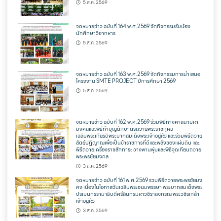
5 ส.ค. 2569
จดหมายข่าว ฉบับที่ 164 พ.ศ.2569 จัดกิจกรรมรับน้อง
นักศึกษาวิชาทหาร
5 ส.ค. 2569
จดหมายข่าว ฉบับที่ 163 พ.ศ.2569 จัดกิจกรรมการนำเสนอ
โครงงาน SMTE PROJECT ปีการศึกษา 2569
5 ส.ค. 2569
จดหมายข่าว ฉบับที่ 162 พ.ศ.2569 ร่วมพิธีทางศาสนามหา
มงคลและพิธีทำบุญตักบาตรถวายพระราชกุศล
เฉลิมพระเกียรติพระบาทสมเด็จพระเจ้าอยู่หัว และร่วมพิธีถวาย
สัตย์ปฏิญาณเพื่อเป็นข้าราชการที่ดีและพลังของแผ่นดิน และ
พิธีถวายเครื่องราชสักการะ วางพานพุ่มและพิธีจุดเทียนถวาย
พระพรชัยมงคล
3 ส.ค. 2569
จดหมายข่าว ฉบับที่ 161 พ.ศ.2569 รวมพิธีถวายพระพรชัยมง
คง เนื่องในโอกาสวันเฉลิมพระชนมพรรษา พระบาทสมเด็จพระ
ปรเมนทรรามาธิบดีศรีสินทรมหาวชิราลงกรณ พระวชิรเกล้า
เจ้าอยู่หัว
3 ส.ค. 2569