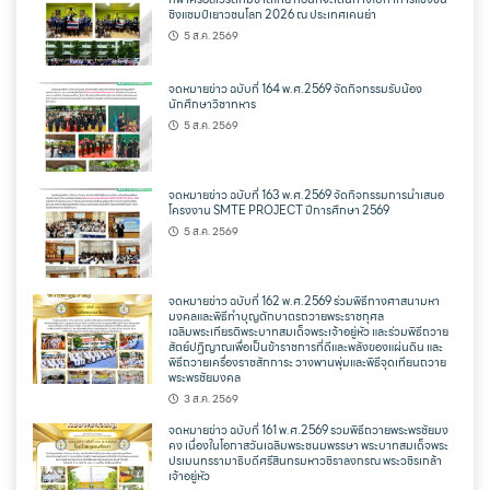
ชิงแชมป์เยาวชนโลก 2026 ณ ประเทศเคนย่า
5 ส.ค. 2569
จดหมายข่าว ฉบับที่ 164 พ.ศ.2569 จัดกิจกรรมรับน้อง
นักศึกษาวิชาทหาร
5 ส.ค. 2569
จดหมายข่าว ฉบับที่ 163 พ.ศ.2569 จัดกิจกรรมการนำเสนอ
โครงงาน SMTE PROJECT ปีการศึกษา 2569
5 ส.ค. 2569
จดหมายข่าว ฉบับที่ 162 พ.ศ.2569 ร่วมพิธีทางศาสนามหา
มงคลและพิธีทำบุญตักบาตรถวายพระราชกุศล
เฉลิมพระเกียรติพระบาทสมเด็จพระเจ้าอยู่หัว และร่วมพิธีถวาย
สัตย์ปฏิญาณเพื่อเป็นข้าราชการที่ดีและพลังของแผ่นดิน และ
พิธีถวายเครื่องราชสักการะ วางพานพุ่มและพิธีจุดเทียนถวาย
พระพรชัยมงคล
3 ส.ค. 2569
จดหมายข่าว ฉบับที่ 161 พ.ศ.2569 รวมพิธีถวายพระพรชัยมง
คง เนื่องในโอกาสวันเฉลิมพระชนมพรรษา พระบาทสมเด็จพระ
ปรเมนทรรามาธิบดีศรีสินทรมหาวชิราลงกรณ พระวชิรเกล้า
เจ้าอยู่หัว