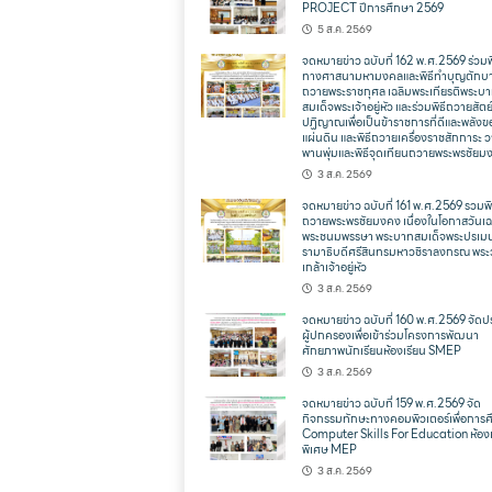
PROJECT ปีการศึกษา 2569
5 ส.ค. 2569
จดหมายข่าว ฉบับที่ 162 พ.ศ.2569 ร่วมพ
ทางศาสนามหามงคลและพิธีทำบุญตักบ
ถวายพระราชกุศล เฉลิมพระเกียรติพระบ
สมเด็จพระเจ้าอยู่หัว และร่วมพิธีถวายสัตย
ปฏิญาณเพื่อเป็นข้าราชการที่ดีและพลังข
แผ่นดิน และพิธีถวายเครื่องราชสักการะ 
พานพุ่มและพิธีจุดเทียนถวายพระพรชัยม
3 ส.ค. 2569
จดหมายข่าว ฉบับที่ 161 พ.ศ.2569 รวมพิ
ถวายพระพรชัยมงคง เนื่องในโอกาสวันเฉ
พระชนมพรรษา พระบาทสมเด็จพระปรเม
รามาธิบดีศรีสินทรมหาวชิราลงกรณ พระ
เกล้าเจ้าอยู่หัว
3 ส.ค. 2569
จดหมายข่าว ฉบับที่ 160 พ.ศ.2569 จัดป
ผู้ปกครองเพื่อเข้าร่วมโครงการพัฒนา
ศักยภาพนักเรียนห้องเรียน SMEP
3 ส.ค. 2569
จดหมายข่าว ฉบับที่ 159 พ.ศ.2569 จัด
กิจกรรมทักษะทางคอมพิวเตอร์เพื่อการ
Computer Skills For Education ห้องเ
พิเศษ MEP
3 ส.ค. 2569