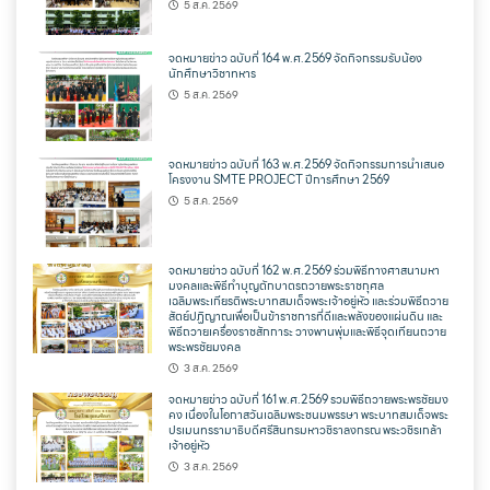
5 ส.ค. 2569
จดหมายข่าว ฉบับที่ 164 พ.ศ.2569 จัดกิจกรรมรับน้อง
นักศึกษาวิชาทหาร
5 ส.ค. 2569
จดหมายข่าว ฉบับที่ 163 พ.ศ.2569 จัดกิจกรรมการนำเสนอ
โครงงาน SMTE PROJECT ปีการศึกษา 2569
5 ส.ค. 2569
จดหมายข่าว ฉบับที่ 162 พ.ศ.2569 ร่วมพิธีทางศาสนามหา
มงคลและพิธีทำบุญตักบาตรถวายพระราชกุศล
เฉลิมพระเกียรติพระบาทสมเด็จพระเจ้าอยู่หัว และร่วมพิธีถวาย
สัตย์ปฏิญาณเพื่อเป็นข้าราชการที่ดีและพลังของแผ่นดิน และ
พิธีถวายเครื่องราชสักการะ วางพานพุ่มและพิธีจุดเทียนถวาย
พระพรชัยมงคล
3 ส.ค. 2569
จดหมายข่าว ฉบับที่ 161 พ.ศ.2569 รวมพิธีถวายพระพรชัยมง
คง เนื่องในโอกาสวันเฉลิมพระชนมพรรษา พระบาทสมเด็จพระ
ปรเมนทรรามาธิบดีศรีสินทรมหาวชิราลงกรณ พระวชิรเกล้า
เจ้าอยู่หัว
3 ส.ค. 2569