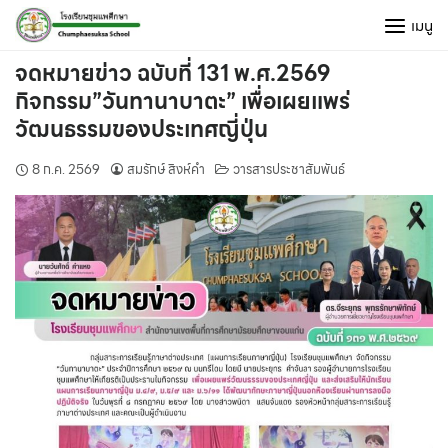
Skip
เมนู
to
content
จดหมายข่าว ฉบับที่ 131 พ.ศ.2569
กิจกรรม”วันทานาบาตะ” เพื่อเผยแพร่
วัฒนธรรมของประเทศญี่ปุ่น
8 ก.ค. 2569
สมรักษ์ สิงห์คำ
วารสารประชาสัมพันธ์