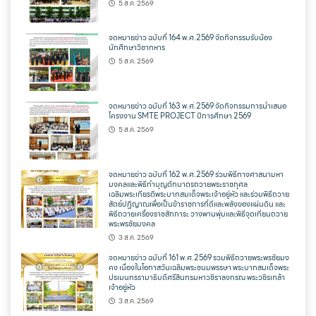
5 ส.ค. 2569
จดหมายข่าว ฉบับที่ 164 พ.ศ.2569 จัดกิจกรรมรับน้อง
นักศึกษาวิชาทหาร
5 ส.ค. 2569
จดหมายข่าว ฉบับที่ 163 พ.ศ.2569 จัดกิจกรรมการนำเสนอ
โครงงาน SMTE PROJECT ปีการศึกษา 2569
5 ส.ค. 2569
จดหมายข่าว ฉบับที่ 162 พ.ศ.2569 ร่วมพิธีทางศาสนามหา
มงคลและพิธีทำบุญตักบาตรถวายพระราชกุศล
เฉลิมพระเกียรติพระบาทสมเด็จพระเจ้าอยู่หัว และร่วมพิธีถวาย
สัตย์ปฏิญาณเพื่อเป็นข้าราชการที่ดีและพลังของแผ่นดิน และ
พิธีถวายเครื่องราชสักการะ วางพานพุ่มและพิธีจุดเทียนถวาย
พระพรชัยมงคล
3 ส.ค. 2569
จดหมายข่าว ฉบับที่ 161 พ.ศ.2569 รวมพิธีถวายพระพรชัยมง
คง เนื่องในโอกาสวันเฉลิมพระชนมพรรษา พระบาทสมเด็จพระ
ปรเมนทรรามาธิบดีศรีสินทรมหาวชิราลงกรณ พระวชิรเกล้า
เจ้าอยู่หัว
3 ส.ค. 2569