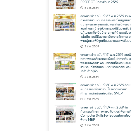
PROJECT ปีการศึกษา 2569
5 ส.ค. 2569
จดหมายข่าว ฉบับที่ 162 พ.ศ.2569 ร่วมพ
ทางศาสนามหามงคลและพิธีทำบุญตักบ
ถวายพระราชกุศล เฉลิมพระเกียรติพระบ
สมเด็จพระเจ้าอยู่หัว และร่วมพิธีถวายสัตย
ปฏิญาณเพื่อเป็นข้าราชการที่ดีและพลังข
แผ่นดิน และพิธีถวายเครื่องราชสักการะ 
พานพุ่มและพิธีจุดเทียนถวายพระพรชัยม
3 ส.ค. 2569
จดหมายข่าว ฉบับที่ 161 พ.ศ.2569 รวมพิ
ถวายพระพรชัยมงคง เนื่องในโอกาสวันเฉ
พระชนมพรรษา พระบาทสมเด็จพระปรเม
รามาธิบดีศรีสินทรมหาวชิราลงกรณ พระ
เกล้าเจ้าอยู่หัว
3 ส.ค. 2569
จดหมายข่าว ฉบับที่ 160 พ.ศ.2569 จัดป
ผู้ปกครองเพื่อเข้าร่วมโครงการพัฒนา
ศักยภาพนักเรียนห้องเรียน SMEP
3 ส.ค. 2569
จดหมายข่าว ฉบับที่ 159 พ.ศ.2569 จัด
กิจกรรมทักษะทางคอมพิวเตอร์เพื่อการ
Computer Skills For Education ห้องเ
พิเศษ MEP
3 ส.ค. 2569