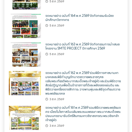
5 ส.ค. 2569
จดหมายข่าว ฉบับที่ 164 พ.ศ.2569 จัดกิจกรรมรับน้อง
นักศึกษาวิชาทหาร
5 ส.ค. 2569
จดหมายข่าว ฉบับที่ 163 พ.ศ.2569 จัดกิจกรรมการนำเสนอ
โครงงาน SMTE PROJECT ปีการศึกษา 2569
5 ส.ค. 2569
จดหมายข่าว ฉบับที่ 162 พ.ศ.2569 ร่วมพิธีทางศาสนามหา
มงคลและพิธีทำบุญตักบาตรถวายพระราชกุศล
เฉลิมพระเกียรติพระบาทสมเด็จพระเจ้าอยู่หัว และร่วมพิธีถวาย
สัตย์ปฏิญาณเพื่อเป็นข้าราชการที่ดีและพลังของแผ่นดิน และ
พิธีถวายเครื่องราชสักการะ วางพานพุ่มและพิธีจุดเทียนถวาย
พระพรชัยมงคล
3 ส.ค. 2569
จดหมายข่าว ฉบับที่ 161 พ.ศ.2569 รวมพิธีถวายพระพรชัยมง
คง เนื่องในโอกาสวันเฉลิมพระชนมพรรษา พระบาทสมเด็จพระ
ปรเมนทรรามาธิบดีศรีสินทรมหาวชิราลงกรณ พระวชิรเกล้า
เจ้าอยู่หัว
3 ส.ค. 2569