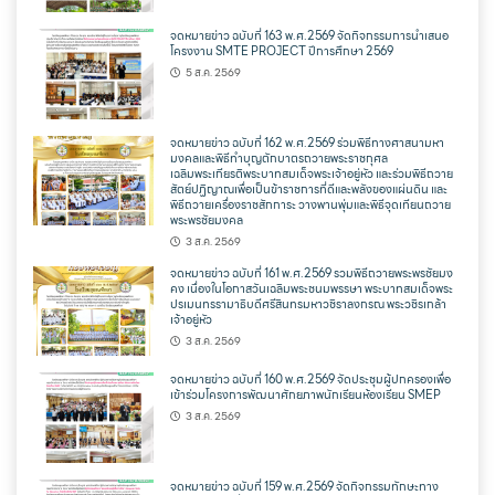
จดหมายข่าว ฉบับที่ 163 พ.ศ.2569 จัดกิจกรรมการนำเสนอ
โครงงาน SMTE PROJECT ปีการศึกษา 2569
5 ส.ค. 2569
จดหมายข่าว ฉบับที่ 162 พ.ศ.2569 ร่วมพิธีทางศาสนามหา
มงคลและพิธีทำบุญตักบาตรถวายพระราชกุศล
เฉลิมพระเกียรติพระบาทสมเด็จพระเจ้าอยู่หัว และร่วมพิธีถวาย
สัตย์ปฏิญาณเพื่อเป็นข้าราชการที่ดีและพลังของแผ่นดิน และ
พิธีถวายเครื่องราชสักการะ วางพานพุ่มและพิธีจุดเทียนถวาย
พระพรชัยมงคล
3 ส.ค. 2569
จดหมายข่าว ฉบับที่ 161 พ.ศ.2569 รวมพิธีถวายพระพรชัยมง
คง เนื่องในโอกาสวันเฉลิมพระชนมพรรษา พระบาทสมเด็จพระ
ปรเมนทรรามาธิบดีศรีสินทรมหาวชิราลงกรณ พระวชิรเกล้า
เจ้าอยู่หัว
3 ส.ค. 2569
จดหมายข่าว ฉบับที่ 160 พ.ศ.2569 จัดประชุมผู้ปกครองเพื่อ
เข้าร่วมโครงการพัฒนาศักยภาพนักเรียนห้องเรียน SMEP
3 ส.ค. 2569
จดหมายข่าว ฉบับที่ 159 พ.ศ.2569 จัดกิจกรรมทักษะทาง