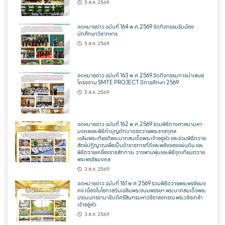
5 ส.ค. 2569
จดหมายข่าว ฉบับที่ 164 พ.ศ.2569 จัดกิจกรรมรับน้อง
นักศึกษาวิชาทหาร
5 ส.ค. 2569
จดหมายข่าว ฉบับที่ 163 พ.ศ.2569 จัดกิจกรรมการนำเสนอ
โครงงาน SMTE PROJECT ปีการศึกษา 2569
5 ส.ค. 2569
จดหมายข่าว ฉบับที่ 162 พ.ศ.2569 ร่วมพิธีทางศาสนามหา
มงคลและพิธีทำบุญตักบาตรถวายพระราชกุศล
เฉลิมพระเกียรติพระบาทสมเด็จพระเจ้าอยู่หัว และร่วมพิธีถวาย
สัตย์ปฏิญาณเพื่อเป็นข้าราชการที่ดีและพลังของแผ่นดิน และ
พิธีถวายเครื่องราชสักการะ วางพานพุ่มและพิธีจุดเทียนถวาย
พระพรชัยมงคล
3 ส.ค. 2569
จดหมายข่าว ฉบับที่ 161 พ.ศ.2569 รวมพิธีถวายพระพรชัยมง
คง เนื่องในโอกาสวันเฉลิมพระชนมพรรษา พระบาทสมเด็จพระ
ปรเมนทรรามาธิบดีศรีสินทรมหาวชิราลงกรณ พระวชิรเกล้า
เจ้าอยู่หัว
3 ส.ค. 2569