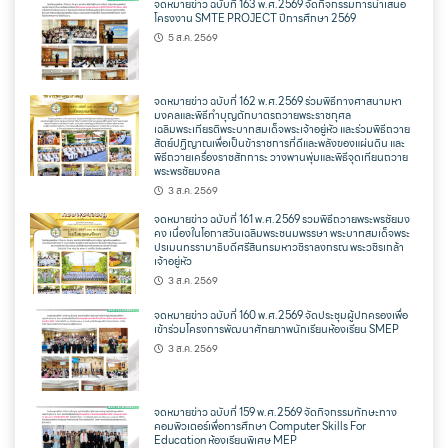
จดหมายข่าว ฉบับที่ 163 พ.ศ.2569 จัดกิจกรรมการนำเสนอ
โครงงาน SMTE PROJECT ปีการศึกษา 2569
5 ส.ค. 2569
จดหมายข่าว ฉบับที่ 162 พ.ศ.2569 ร่วมพิธีทางศาสนามหา
มงคลและพิธีทำบุญตักบาตรถวายพระราชกุศล
เฉลิมพระเกียรติพระบาทสมเด็จพระเจ้าอยู่หัว และร่วมพิธีถวาย
สัตย์ปฏิญาณเพื่อเป็นข้าราชการที่ดีและพลังของแผ่นดิน และ
พิธีถวายเครื่องราชสักการะ วางพานพุ่มและพิธีจุดเทียนถวาย
พระพรชัยมงคล
3 ส.ค. 2569
จดหมายข่าว ฉบับที่ 161 พ.ศ.2569 รวมพิธีถวายพระพรชัยมง
คง เนื่องในโอกาสวันเฉลิมพระชนมพรรษา พระบาทสมเด็จพระ
ปรเมนทรรามาธิบดีศรีสินทรมหาวชิราลงกรณ พระวชิรเกล้า
เจ้าอยู่หัว
3 ส.ค. 2569
จดหมายข่าว ฉบับที่ 160 พ.ศ.2569 จัดประชุมผู้ปกครองเพื่อ
เข้าร่วมโครงการพัฒนาศักยภาพนักเรียนห้องเรียน SMEP
3 ส.ค. 2569
จดหมายข่าว ฉบับที่ 159 พ.ศ.2569 จัดกิจกรรมทักษะทาง
คอมพิวเตอร์เพื่อการศึกษา Computer Skills For
Education ห้องเรียนพิเศษ MEP