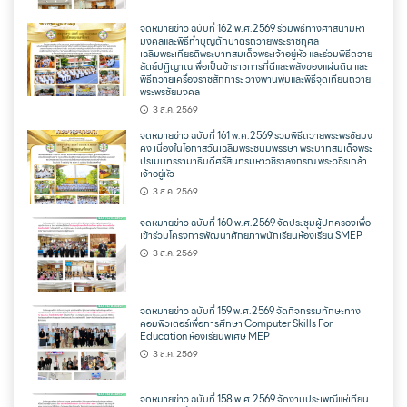
จดหมายข่าว ฉบับที่ 162 พ.ศ.2569 ร่วมพิธีทางศาสนามหา
มงคลและพิธีทำบุญตักบาตรถวายพระราชกุศล
เฉลิมพระเกียรติพระบาทสมเด็จพระเจ้าอยู่หัว และร่วมพิธีถวาย
สัตย์ปฏิญาณเพื่อเป็นข้าราชการที่ดีและพลังของแผ่นดิน และ
พิธีถวายเครื่องราชสักการะ วางพานพุ่มและพิธีจุดเทียนถวาย
พระพรชัยมงคล
3 ส.ค. 2569
จดหมายข่าว ฉบับที่ 161 พ.ศ.2569 รวมพิธีถวายพระพรชัยมง
คง เนื่องในโอกาสวันเฉลิมพระชนมพรรษา พระบาทสมเด็จพระ
ปรเมนทรรามาธิบดีศรีสินทรมหาวชิราลงกรณ พระวชิรเกล้า
เจ้าอยู่หัว
3 ส.ค. 2569
จดหมายข่าว ฉบับที่ 160 พ.ศ.2569 จัดประชุมผู้ปกครองเพื่อ
เข้าร่วมโครงการพัฒนาศักยภาพนักเรียนห้องเรียน SMEP
3 ส.ค. 2569
จดหมายข่าว ฉบับที่ 159 พ.ศ.2569 จัดกิจกรรมทักษะทาง
คอมพิวเตอร์เพื่อการศึกษา Computer Skills For
Education ห้องเรียนพิเศษ MEP
3 ส.ค. 2569
จดหมายข่าว ฉบับที่ 158 พ.ศ.2569 จัดงานประเพณีแห่เทียน