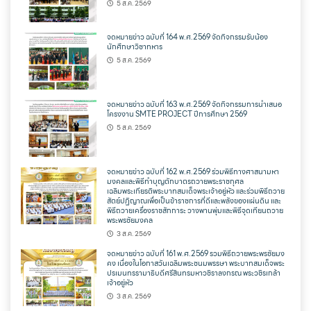
5 ส.ค. 2569
จดหมายข่าว ฉบับที่ 164 พ.ศ.2569 จัดกิจกรรมรับน้อง
นักศึกษาวิชาทหาร
5 ส.ค. 2569
จดหมายข่าว ฉบับที่ 163 พ.ศ.2569 จัดกิจกรรมการนำเสนอ
โครงงาน SMTE PROJECT ปีการศึกษา 2569
5 ส.ค. 2569
จดหมายข่าว ฉบับที่ 162 พ.ศ.2569 ร่วมพิธีทางศาสนามหา
มงคลและพิธีทำบุญตักบาตรถวายพระราชกุศล
เฉลิมพระเกียรติพระบาทสมเด็จพระเจ้าอยู่หัว และร่วมพิธีถวาย
สัตย์ปฏิญาณเพื่อเป็นข้าราชการที่ดีและพลังของแผ่นดิน และ
พิธีถวายเครื่องราชสักการะ วางพานพุ่มและพิธีจุดเทียนถวาย
พระพรชัยมงคล
3 ส.ค. 2569
จดหมายข่าว ฉบับที่ 161 พ.ศ.2569 รวมพิธีถวายพระพรชัยมง
คง เนื่องในโอกาสวันเฉลิมพระชนมพรรษา พระบาทสมเด็จพระ
ปรเมนทรรามาธิบดีศรีสินทรมหาวชิราลงกรณ พระวชิรเกล้า
เจ้าอยู่หัว
3 ส.ค. 2569