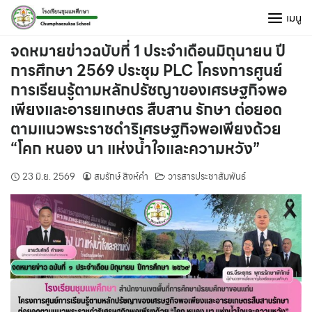
Skip
เมนู
to
content
จดหมายข่าวฉบับที่ 1 ประจำเดือนมิถุนายน ปี
การศึกษา 2569 ประชุม PLC โครงการศูนย์
การเรียนรู้ตามหลักปรัชญาของเศรษฐกิจพอ
เพียงและอารยเกษตร สืบสาน รักษา ต่อยอด
ตามแนวพระราชดำริเศรษฐกิจพอเพียงด้วย
“โคก หนอง นา แห่งน้ำใจและความหวัง”
23 มิ.ย. 2569
สมรักษ์ สิงห์คำ
วารสารประชาสัมพันธ์