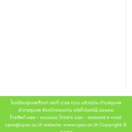
โรงเรียนชุมแพศึกษา เลขที่ ๑๖๗ ถนน มลิวรรณ ตำบลชุมแพ
อำเภอชุมแพ จังหวัดขอนแก่น รหัสไปรษณีย์ ๔๐๑๓๐
โทรศัพท์ ๐๔๓ - ๓๑๑๑๑๘ โทรสาร ๐๔๓ - ๓๑๒๑๙๕ e-mail:
cpss@cpss.ac.th website: www.cpss.ac.th Copyright ©