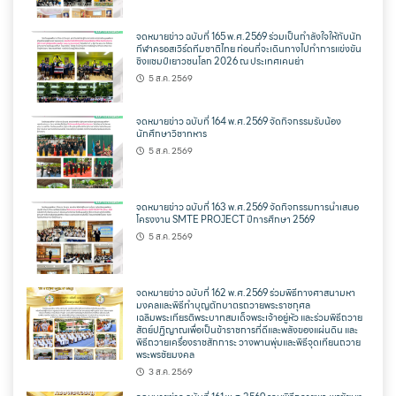
จดหมายข่าว ฉบับที่ 165 พ.ศ.2569 ร่วมเป็นกำลังใจให้กับนัก
กีฬาครอสเวิร์ดทีมชาติไทย ก่อนที่จะเดินทางไปทำการแข่งขัน
ชิงแชมป์เยาวชนโลก 2026 ณ ประเทศเคนย่า
5 ส.ค. 2569
จดหมายข่าว ฉบับที่ 164 พ.ศ.2569 จัดกิจกรรมรับน้อง
นักศึกษาวิชาทหาร
5 ส.ค. 2569
จดหมายข่าว ฉบับที่ 163 พ.ศ.2569 จัดกิจกรรมการนำเสนอ
โครงงาน SMTE PROJECT ปีการศึกษา 2569
5 ส.ค. 2569
จดหมายข่าว ฉบับที่ 162 พ.ศ.2569 ร่วมพิธีทางศาสนามหา
มงคลและพิธีทำบุญตักบาตรถวายพระราชกุศล
เฉลิมพระเกียรติพระบาทสมเด็จพระเจ้าอยู่หัว และร่วมพิธีถวาย
สัตย์ปฏิญาณเพื่อเป็นข้าราชการที่ดีและพลังของแผ่นดิน และ
พิธีถวายเครื่องราชสักการะ วางพานพุ่มและพิธีจุดเทียนถวาย
พระพรชัยมงคล
3 ส.ค. 2569