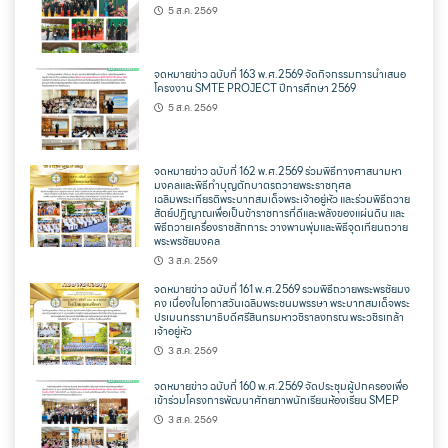
5 ส.ค. 2569
จดหมายข่าว ฉบับที่ 163 พ.ศ.2569 จัดกิจกรรมการนำเสนอ
โครงงาน SMTE PROJECT ปีการศึกษา 2569
5 ส.ค. 2569
จดหมายข่าว ฉบับที่ 162 พ.ศ.2569 ร่วมพิธีทางศาสนามหา
มงคลและพิธีทำบุญตักบาตรถวายพระราชกุศล
เฉลิมพระเกียรติพระบาทสมเด็จพระเจ้าอยู่หัว และร่วมพิธีถวาย
สัตย์ปฏิญาณเพื่อเป็นข้าราชการที่ดีและพลังของแผ่นดิน และ
พิธีถวายเครื่องราชสักการะ วางพานพุ่มและพิธีจุดเทียนถวาย
พระพรชัยมงคล
3 ส.ค. 2569
จดหมายข่าว ฉบับที่ 161 พ.ศ.2569 รวมพิธีถวายพระพรชัยมง
คง เนื่องในโอกาสวันเฉลิมพระชนมพรรษา พระบาทสมเด็จพระ
ปรเมนทรรามาธิบดีศรีสินทรมหาวชิราลงกรณ พระวชิรเกล้า
เจ้าอยู่หัว
3 ส.ค. 2569
จดหมายข่าว ฉบับที่ 160 พ.ศ.2569 จัดประชุมผู้ปกครองเพื่อ
เข้าร่วมโครงการพัฒนาศักยภาพนักเรียนห้องเรียน SMEP
3 ส.ค. 2569