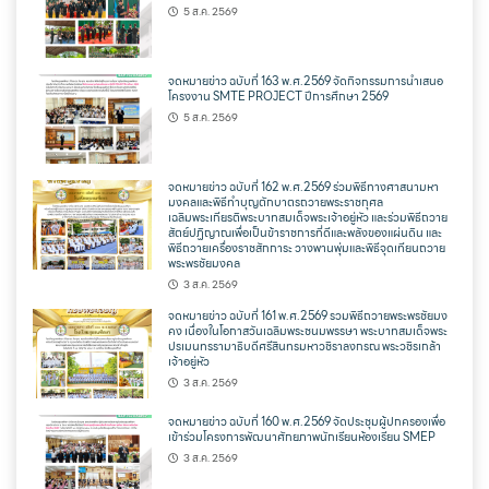
5 ส.ค. 2569
จดหมายข่าว ฉบับที่ 163 พ.ศ.2569 จัดกิจกรรมการนำเสนอ
โครงงาน SMTE PROJECT ปีการศึกษา 2569
5 ส.ค. 2569
จดหมายข่าว ฉบับที่ 162 พ.ศ.2569 ร่วมพิธีทางศาสนามหา
มงคลและพิธีทำบุญตักบาตรถวายพระราชกุศล
เฉลิมพระเกียรติพระบาทสมเด็จพระเจ้าอยู่หัว และร่วมพิธีถวาย
สัตย์ปฏิญาณเพื่อเป็นข้าราชการที่ดีและพลังของแผ่นดิน และ
พิธีถวายเครื่องราชสักการะ วางพานพุ่มและพิธีจุดเทียนถวาย
พระพรชัยมงคล
3 ส.ค. 2569
จดหมายข่าว ฉบับที่ 161 พ.ศ.2569 รวมพิธีถวายพระพรชัยมง
คง เนื่องในโอกาสวันเฉลิมพระชนมพรรษา พระบาทสมเด็จพระ
ปรเมนทรรามาธิบดีศรีสินทรมหาวชิราลงกรณ พระวชิรเกล้า
เจ้าอยู่หัว
3 ส.ค. 2569
จดหมายข่าว ฉบับที่ 160 พ.ศ.2569 จัดประชุมผู้ปกครองเพื่อ
เข้าร่วมโครงการพัฒนาศักยภาพนักเรียนห้องเรียน SMEP
3 ส.ค. 2569