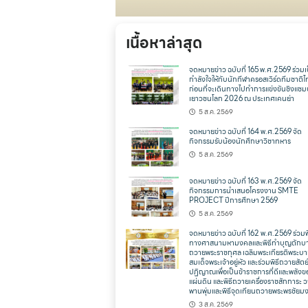
เนื้อหาล่าสุด
จดหมายข่าว ฉบับที่ 165 พ.ศ.2569 ร่วมเ
กำลังใจให้กับนักกีฬาครอสเวิร์ดทีมชาติ
ก่อนที่จะเดินทางไปทำการแข่งขันชิงแชม
เยาวชนโลก 2026 ณ ประเทศเคนย่า
5 ส.ค. 2569
จดหมายข่าว ฉบับที่ 164 พ.ศ.2569 จัด
กิจกรรมรับน้องนักศึกษาวิชาทหาร
5 ส.ค. 2569
จดหมายข่าว ฉบับที่ 163 พ.ศ.2569 จัด
กิจกรรมการนำเสนอโครงงาน SMTE
PROJECT ปีการศึกษา 2569
5 ส.ค. 2569
จดหมายข่าว ฉบับที่ 162 พ.ศ.2569 ร่วมพ
ทางศาสนามหามงคลและพิธีทำบุญตักบ
ถวายพระราชกุศล เฉลิมพระเกียรติพระบ
สมเด็จพระเจ้าอยู่หัว และร่วมพิธีถวายสัตย
ปฏิญาณเพื่อเป็นข้าราชการที่ดีและพลังข
แผ่นดิน และพิธีถวายเครื่องราชสักการะ 
พานพุ่มและพิธีจุดเทียนถวายพระพรชัยม
3 ส.ค. 2569