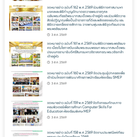
จดหมายข่าว ฉบับที่ 162 พ.ศ.2569 ร่วมพิธีทางศาสนามหา
มงคลและพิธีทำบุญตักบาตรถวายพระราชกุศล
เฉลิมพระเกียรติพระบาทสมเด็จพระเจ้าอยู่หัว และร่วมพิธีถวาย
สัตย์ปฏิญาณเพื่อเป็นข้าราชการที่ดีและพลังของแผ่นดิน และ
พิธีถวายเครื่องราชสักการะ วางพานพุ่มและพิธีจุดเทียนถวาย
พระพรชัยมงคล
3 ส.ค. 2569
จดหมายข่าว ฉบับที่ 161 พ.ศ.2569 รวมพิธีถวายพระพรชัยมง
คง เนื่องในโอกาสวันเฉลิมพระชนมพรรษา พระบาทสมเด็จพระ
ปรเมนทรรามาธิบดีศรีสินทรมหาวชิราลงกรณ พระวชิรเกล้า
เจ้าอยู่หัว
3 ส.ค. 2569
จดหมายข่าว ฉบับที่ 160 พ.ศ.2569 จัดประชุมผู้ปกครองเพื่อ
เข้าร่วมโครงการพัฒนาศักยภาพนักเรียนห้องเรียน SMEP
3 ส.ค. 2569
จดหมายข่าว ฉบับที่ 159 พ.ศ.2569 จัดกิจกรรมทักษะทาง
คอมพิวเตอร์เพื่อการศึกษา Computer Skills For
Education ห้องเรียนพิเศษ MEP
3 ส.ค. 2569
จดหมายข่าว ฉบับที่ 158 พ.ศ.2569 จัดงานประเพณีแห่เทียน
พรรษา ประจำปีการศึกษา 2569