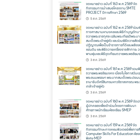
จดหมายข่าว ฉบับที่ 163 พ.ศ.2569 จัด
กิจกรรมการนำเสนอโครงงาน SMTE
PROJECT ปีการศึกษา 2569
5 ส.ค. 2569
จดหมายข่าว ฉบับที่ 162 พ.ศ.2569 ร่วมพ
ทางศาสนามหามงคลและพิธีทำบุญตักบ
ถวายพระราชกุศล เฉลิมพระเกียรติพระบ
สมเด็จพระเจ้าอยู่หัว และร่วมพิธีถวายสัตย
ปฏิญาณเพื่อเป็นข้าราชการที่ดีและพลังข
แผ่นดิน และพิธีถวายเครื่องราชสักการะ 
พานพุ่มและพิธีจุดเทียนถวายพระพรชัยม
3 ส.ค. 2569
จดหมายข่าว ฉบับที่ 161 พ.ศ.2569 รวมพิ
ถวายพระพรชัยมงคง เนื่องในโอกาสวันเฉ
พระชนมพรรษา พระบาทสมเด็จพระปรเม
รามาธิบดีศรีสินทรมหาวชิราลงกรณ พระ
เกล้าเจ้าอยู่หัว
3 ส.ค. 2569
จดหมายข่าว ฉบับที่ 160 พ.ศ.2569 จัดป
ผู้ปกครองเพื่อเข้าร่วมโครงการพัฒนา
ศักยภาพนักเรียนห้องเรียน SMEP
3 ส.ค. 2569
จดหมายข่าว ฉบับที่ 159 พ.ศ.2569 จัด
กิจกรรมทักษะทางคอมพิวเตอร์เพื่อการ
Computer Skills For Education ห้องเ
พิเศษ MEP