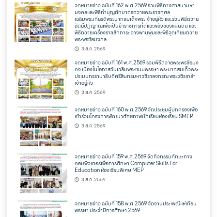
จดหมายข่าว ฉบับที่ 162 พ.ศ.2569 ร่วมพิธีทางศาสนามหา
มงคลและพิธีทำบุญตักบาตรถวายพระราชกุศล
เฉลิมพระเกียรติพระบาทสมเด็จพระเจ้าอยู่หัว และร่วมพิธีถวาย
สัตย์ปฏิญาณเพื่อเป็นข้าราชการที่ดีและพลังของแผ่นดิน และ
พิธีถวายเครื่องราชสักการะ วางพานพุ่มและพิธีจุดเทียนถวาย
พระพรชัยมงคล
3 ส.ค. 2569
จดหมายข่าว ฉบับที่ 161 พ.ศ.2569 รวมพิธีถวายพระพรชัยมง
คง เนื่องในโอกาสวันเฉลิมพระชนมพรรษา พระบาทสมเด็จพระ
ปรเมนทรรามาธิบดีศรีสินทรมหาวชิราลงกรณ พระวชิรเกล้า
เจ้าอยู่หัว
3 ส.ค. 2569
จดหมายข่าว ฉบับที่ 160 พ.ศ.2569 จัดประชุมผู้ปกครองเพื่อ
เข้าร่วมโครงการพัฒนาศักยภาพนักเรียนห้องเรียน SMEP
3 ส.ค. 2569
จดหมายข่าว ฉบับที่ 159 พ.ศ.2569 จัดกิจกรรมทักษะทาง
คอมพิวเตอร์เพื่อการศึกษา Computer Skills For
Education ห้องเรียนพิเศษ MEP
3 ส.ค. 2569
จดหมายข่าว ฉบับที่ 158 พ.ศ.2569 จัดงานประเพณีแห่เทียน
พรรษา ประจำปีการศึกษา 2569