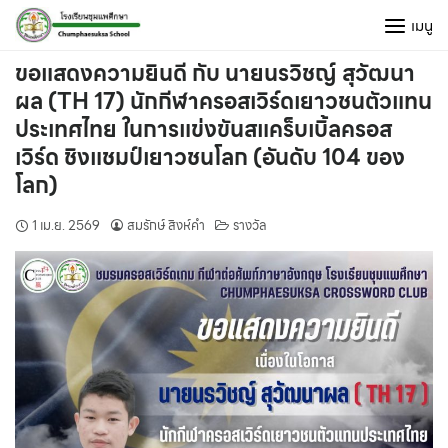
Skip
เมนู
to
content
ขอแสดงความยินดี กับ นายนรวิชญ์ สุวัฒนา
ผล (TH 17) นักกีฬาครอสเวิร์ดเยาวชนตัวแทน
ประเทศไทย ในการแข่งขันสแคร็บเบิ้ลครอส
เวิร์ด ชิงแชมป์เยาวชนโลก (อันดับ 104 ของ
โลก)
1 เม.ย. 2569
สมรักษ์ สิงห์คำ
รางวัล