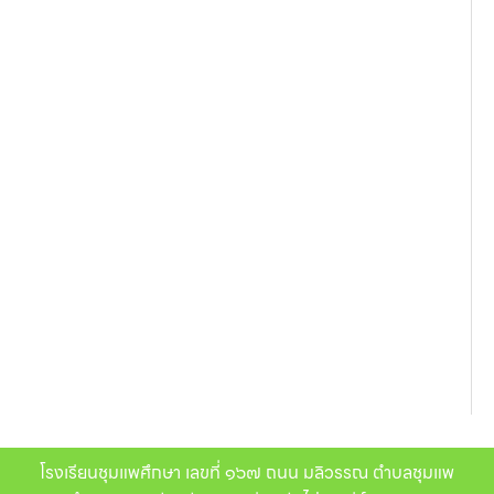
โรงเรียนชุมแพศึกษา เลขที่ ๑๖๗ ถนน มลิวรรณ ตำบลชุมแพ